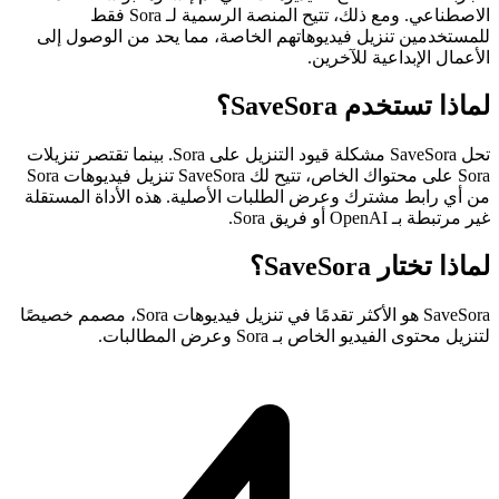
الاصطناعي. ومع ذلك، تتيح المنصة الرسمية لـ Sora فقط
للمستخدمين تنزيل فيديوهاتهم الخاصة، مما يحد من الوصول إلى
الأعمال الإبداعية للآخرين.
لماذا تستخدم SaveSora؟
تحل SaveSora مشكلة قيود التنزيل على Sora. بينما تقتصر تنزيلات
Sora على محتواك الخاص، تتيح لك SaveSora تنزيل فيديوهات Sora
من أي رابط مشترك وعرض الطلبات الأصلية. هذه الأداة المستقلة
غير مرتبطة بـ OpenAI أو فريق Sora.
لماذا تختار SaveSora؟
SaveSora هو الأكثر تقدمًا في تنزيل فيديوهات Sora، مصمم خصيصًا
لتنزيل محتوى الفيديو الخاص بـ Sora وعرض المطالبات.