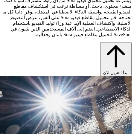
وبسرعة تحميل محتوى فيديو Sora من أي رابط مشترك. سواء كنت
منشئ محتوى، باحث، أو ببساطة ترغب في استكشاف مقاطع
الفيديو المُنتجة بواسطة الذكاء الاصطناعي المذهلة، توفر أداتنا كل ما
تحتاجه. قم بتحميل مقاطع فيديو Sora على الفور، عرض النصوص
الأصلية، واكتشاف العملية الإبداعية وراء توليد الفيديو باستخدام
الذكاء الاصطناعي. انضم إلى آلاف المستخدمين الذين يثقون في
SaveSora لتحميل مقاطع فيديو Sora بأمان وفعالية.
ابدأ التنزيل الآن