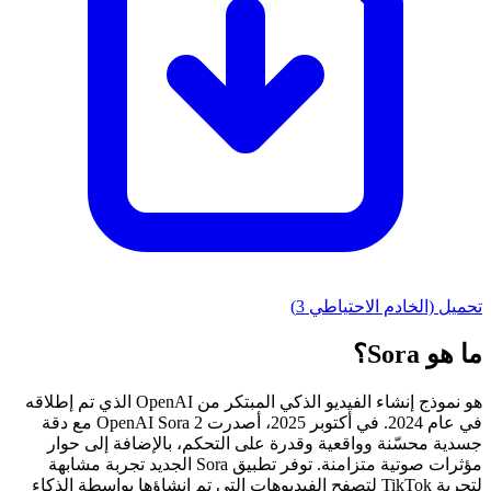
تحميل (الخادم الاحتياطي 3)
ما هو Sora؟
هو نموذج إنشاء الفيديو الذكي المبتكر من OpenAI الذي تم إطلاقه
في عام 2024. في أكتوبر 2025، أصدرت OpenAI Sora 2 مع دقة
جسدية محسّنة وواقعية وقدرة على التحكم، بالإضافة إلى حوار
مؤثرات صوتية متزامنة. توفر تطبيق Sora الجديد تجربة مشابهة
لتجربة TikTok لتصفح الفيديوهات التي تم إنشاؤها بواسطة الذكاء