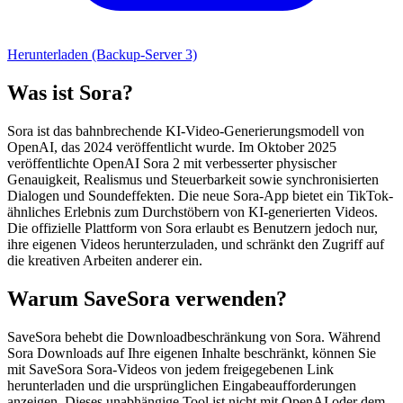
Herunterladen (Backup-Server 3)
Was ist Sora?
Sora ist das bahnbrechende KI-Video-Generierungsmodell von
OpenAI, das 2024 veröffentlicht wurde. Im Oktober 2025
veröffentlichte OpenAI Sora 2 mit verbesserter physischer
Genauigkeit, Realismus und Steuerbarkeit sowie synchronisierten
Dialogen und Soundeffekten. Die neue Sora-App bietet ein TikTok-
ähnliches Erlebnis zum Durchstöbern von KI-generierten Videos.
Die offizielle Plattform von Sora erlaubt es Benutzern jedoch nur,
ihre eigenen Videos herunterzuladen, und schränkt den Zugriff auf
die kreativen Arbeiten anderer ein.
Warum SaveSora verwenden?
SaveSora behebt die Downloadbeschränkung von Sora. Während
Sora Downloads auf Ihre eigenen Inhalte beschränkt, können Sie
mit SaveSora Sora-Videos von jedem freigegebenen Link
herunterladen und die ursprünglichen Eingabeaufforderungen
anzeigen. Dieses unabhängige Tool ist nicht mit OpenAI oder dem