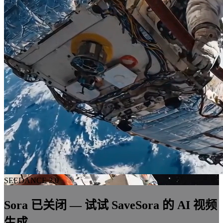
SEEDANCE 2.0
Sora 已关闭 — 试试 SaveSora 的 AI 视频
生成