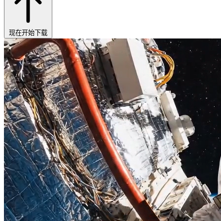
现在开始下载