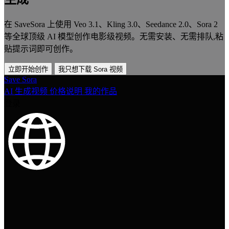
在 SaveSora 上使用 Veo 3.1、Kling 3.0、Seedance 2.0、Sora 2
等全球顶级 AI 模型创作电影级视频。无需安装、无需排队,粘
贴提示词即可创作。
立即开始创作
我只想下载 Sora 视频
Save Sora
AI 生成视频
价格说明
我的作品
登录