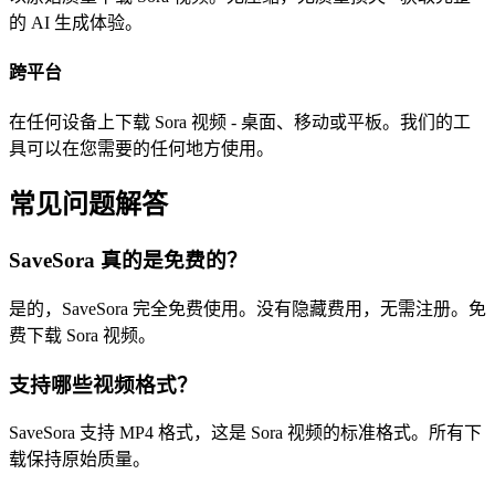
的 AI 生成体验。
跨平台
在任何设备上下载 Sora 视频 - 桌面、移动或平板。我们的工
具可以在您需要的任何地方使用。
常见问题解答
SaveSora 真的是免费的？
是的，SaveSora 完全免费使用。没有隐藏费用，无需注册。免
费下载 Sora 视频。
支持哪些视频格式？
SaveSora 支持 MP4 格式，这是 Sora 视频的标准格式。所有下
载保持原始质量。