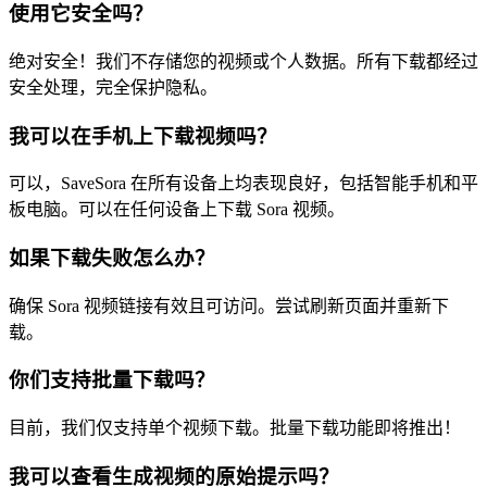
使用它安全吗？
绝对安全！我们不存储您的视频或个人数据。所有下载都经过
安全处理，完全保护隐私。
我可以在手机上下载视频吗？
可以，SaveSora 在所有设备上均表现良好，包括智能手机和平
板电脑。可以在任何设备上下载 Sora 视频。
如果下载失败怎么办？
确保 Sora 视频链接有效且可访问。尝试刷新页面并重新下
载。
你们支持批量下载吗？
目前，我们仅支持单个视频下载。批量下载功能即将推出！
我可以查看生成视频的原始提示吗？