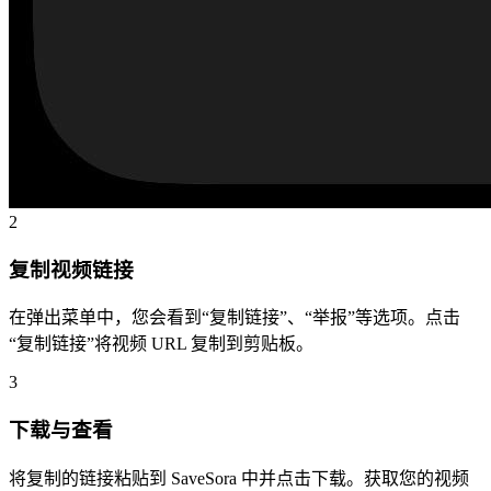
2
复制视频链接
在弹出菜单中，您会看到“复制链接”、“举报”等选项。点击
“复制链接”将视频 URL 复制到剪贴板。
3
下载与查看
将复制的链接粘贴到 SaveSora 中并点击下载。获取您的视频