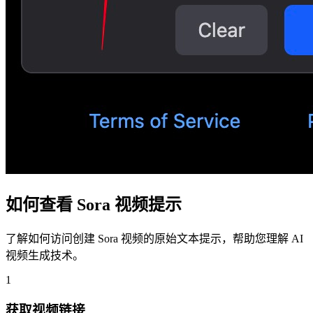
如何查看 Sora 视频提示
了解如何访问创建 Sora 视频的原始文本提示，帮助您理解 AI
视频生成技术。
1
获取视频链接