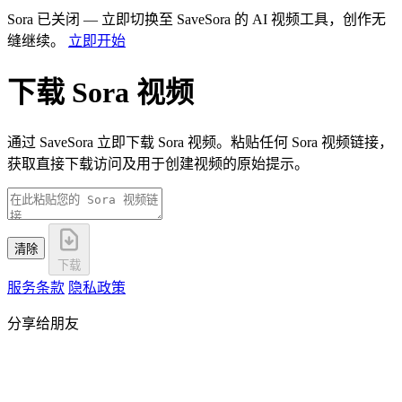
Sora 已关闭 — 立即切换至 SaveSora 的 AI 视频工具，创作无
缝继续。
立即开始
下载 Sora 视频
通过 SaveSora 立即下载 Sora 视频。粘贴任何 Sora 视频链接，
获取直接下载访问及用于创建视频的原始提示。
清除
下载
服务条款
隐私政策
分享给朋友