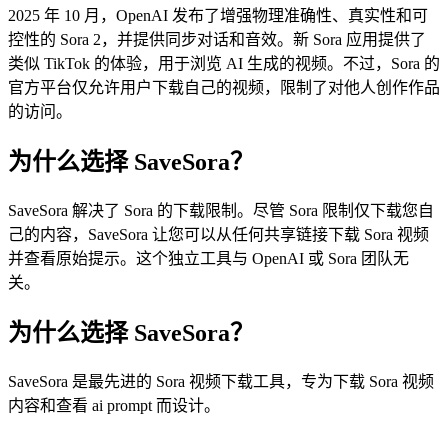
2025 年 10 月，OpenAI 发布了增强物理准确性、真实性和可
控性的 Sora 2，并提供同步对话和音效。新 Sora 应用提供了
类似 TikTok 的体验，用于浏览 AI 生成的视频。不过，Sora 的
官方平台仅允许用户下载自己的视频，限制了对他人创作作品
的访问。
为什么选择 SaveSora？
SaveSora 解决了 Sora 的下载限制。尽管 Sora 限制仅下载您自
己的内容，SaveSora 让您可以从任何共享链接下载 Sora 视频
并查看原始提示。这个独立工具与 OpenAI 或 Sora 团队无
关。
为什么选择 SaveSora？
SaveSora 是最先进的 Sora 视频下载工具，专为下载 Sora 视频
内容和查看 ai prompt 而设计。