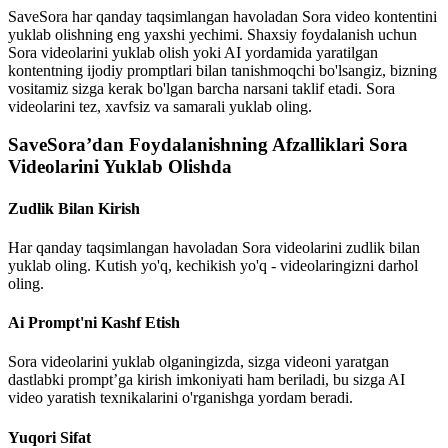
SaveSora har qanday taqsimlangan havoladan Sora video kontentini
yuklab olishning eng yaxshi yechimi. Shaxsiy foydalanish uchun
Sora videolarini yuklab olish yoki AI yordamida yaratilgan
kontentning ijodiy promptlari bilan tanishmoqchi bo'lsangiz, bizning
vositamiz sizga kerak bo'lgan barcha narsani taklif etadi. Sora
videolarini tez, xavfsiz va samarali yuklab oling.
SaveSora’dan Foydalanishning Afzalliklari Sora
Videolarini Yuklab Olishda
Zudlik Bilan Kirish
Har qanday taqsimlangan havoladan Sora videolarini zudlik bilan
yuklab oling. Kutish yo'q, kechikish yo'q - videolaringizni darhol
oling.
Ai Prompt'ni Kashf Etish
Sora videolarini yuklab olganingizda, sizga videoni yaratgan
dastlabki prompt’ga kirish imkoniyati ham beriladi, bu sizga AI
video yaratish texnikalarini o'rganishga yordam beradi.
Yuqori Sifat