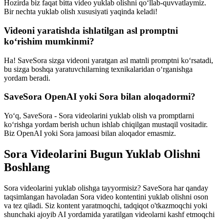
Hozirda biz faqat bitta video yuklab olishni qo‘llab-quvvatlaymiz.
Bir nechta yuklab olish xususiyati yaqinda keladi!
Videoni yaratishda ishlatilgan asl promptni
ko‘rishim mumkinmi?
Ha! SaveSora sizga videoni yaratgan asl matnli promptni ko‘rsatadi,
bu sizga boshqa yaratuvchilarning texnikalaridan o‘rganishga
yordam beradi.
SaveSora OpenAI yoki Sora bilan aloqadormi?
Yo‘q, SaveSora - Sora videolarini yuklab olish va promptlarni
ko‘rishga yordam berish uchun ishlab chiqilgan mustaqil vositadir.
Biz OpenAI yoki Sora jamoasi bilan aloqador emasmiz.
Sora Videolarini Bugun Yuklab Olishni
Boshlang
Sora videolarini yuklab olishga tayyormisiz? SaveSora har qanday
taqsimlangan havoladan Sora video kontentini yuklab olishni oson
va tez qiladi. Siz kontent yaratmoqchi, tadqiqot o'tkazmoqchi yoki
shunchaki ajoyib AI yordamida yaratilgan videolarni kashf etmoqchi