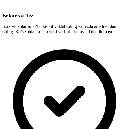
Bekor va Tez
Sora videolarini to‘liq bepul yuklab oling va tezda amaliyotdan
o‘ting. Ro‘yxatdan o‘tish yoki yashirin to‘lov talab qilinmaydi.