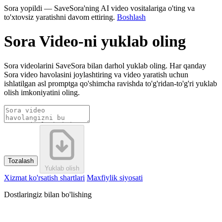
Sora yopildi — SaveSora'ning AI video vositalariga o'ting va
to'xtovsiz yaratishni davom ettiring.
Boshlash
Sora Video-ni yuklab oling
Sora videolarini SaveSora bilan darhol yuklab oling. Har qanday
Sora video havolasini joylashtiring va video yaratish uchun
ishlatilgan asl promptga qo'shimcha ravishda to'g'ridan-to'g'ri yuklab
olish imkoniyatini oling.
Tozalash
Yuklab olish
Xizmat ko'rsatish shartlari
Maxfiylik siyosati
Dostlaringiz bilan bo'lishing