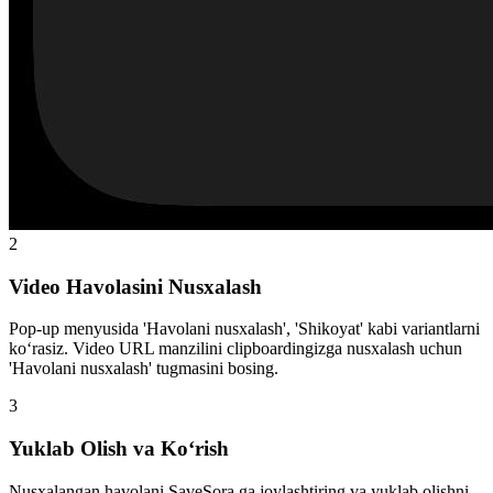
2
Video Havolasini Nusxalash
Pop-up menyusida 'Havolani nusxalash', 'Shikoyat' kabi variantlarni
ko‘rasiz. Video URL manzilini clipboardingizga nusxalash uchun
'Havolani nusxalash' tugmasini bosing.
3
Yuklab Olish va Ko‘rish
Nusxalangan havolani SaveSora ga joylashtiring va yuklab olishni