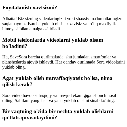
Foydalanish xavfsizmi?
Albatta! Biz sizning videolaringizni yoki shaxsiy ma'lumotlaringizni
saqlamaymiz. Barcha yuklab olishlar xavfsiz va to‘liq maxfiylik
himoyasi bilan amalga oshiriladi.
Mobil telefonlarda videolarni yuklab olsam
bo’ladimi?
Ha, SaveSora barcha qurilmalarda, shu jumladan smartfonlar va
planshetlarda ajoyib ishlaydi. Har qanday qurilmada Sora videolarini
yuklab oling.
Agar yuklab olish muvaffaqiyatsiz bo'lsa, nima
qilish kerak?
Sora video havolasi haqiqiy va mavjud ekanligiga ishonch hosil
qiling. Sahifani yangilash va yana yuklab olishni sinab ko‘ring.
Bir vaqtning o'zida bir nechta yuklab olishlarni
qo‘llab-quvvatlaydimi?