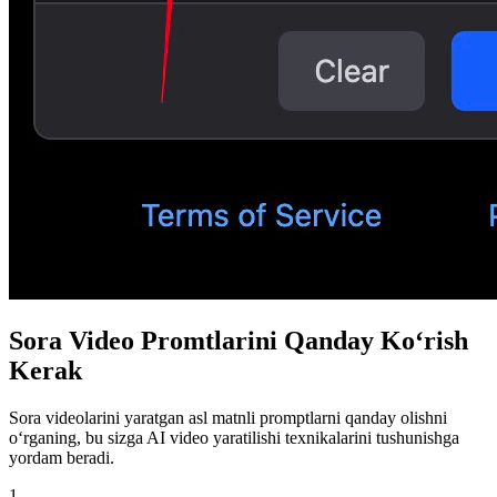
Sora Video Promtlarini Qanday Ko‘rish
Kerak
Sora videolarini yaratgan asl matnli promptlarni qanday olishni
o‘rganing, bu sizga AI video yaratilishi texnikalarini tushunishga
yordam beradi.
1