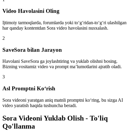
Video Havolasini Oling
Ijtimoiy tarmoqlarda, forumlarda yoki to‘g‘ridan-to‘g‘ri ulashilgan
har qanday kontentdan Sora video havolasini nusxalash.
2
SaveSora bilan Jarayon
Havolani SaveSora ga joylashtiring va yuklab olishni bosing.
Bizning vositamiz video va prompt ma’lumotlarini ajratib oladi.
3
Asl Promptni Ko‘rish
Sora videoni yaratgan aniq matnli promptni ko‘ring, bu sizga AI
video yaratish haqida tushuncha beradi.
Sora Videoni Yuklab Olish - To'liq
Qo'llanma