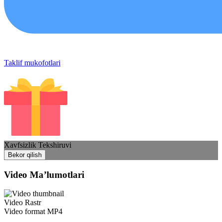
Taklif mukofotlari
Xavfsizlik Tekshiruvi
Bekor qilish
Video Ma’lumotlari
Video Rastr
Video format
MP4