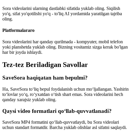
Sora videolarini ularning dastlabki sifatida yuklab oling. Siqilish
yo'q, sifat yo'qotilishi yo'q - to'liq AI yordamida yaratilgan tajriba
oling.
Platformalararo
Sora videolarini har qanday qurilmada - kompyuter, mobil telefon
yoki planshetda yuklab oling. Bizning vositamiz sizga kerak bo'lgan
har bir joyda ishlaydi.
Tez-tez Beriladigan Savollar
SaveSora haqiqatan ham bepulmi?
Ha, SaveSora to‘liq bepul foydalanish uchun mo‘ljallangan. Yashirin
to‘lovlar yo‘q, ro‘yxatdan o‘tish shart emas. Sora videolarini hech
qanday xarajsiz yuklab oling.
Qaysi video formatlari qo‘llab-quvvatlanadi?
SaveSora MP4 formatini qo‘llab-quvvatlaydi, bu Sora videolari
uchun standart formatdir. Barcha yuklab olishlar asl sifatni saqlaydi.