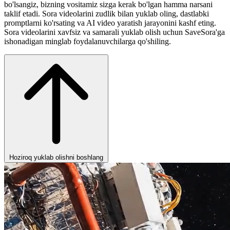
bo'lsangiz, bizning vositamiz sizga kerak bo'lgan hamma narsani
taklif etadi. Sora videolarini zudlik bilan yuklab oling, dastlabki
promptlarni ko'rsating va AI video yaratish jarayonini kashf eting.
Sora videolarini xavfsiz va samarali yuklab olish uchun SaveSora'ga
ishonadigan minglab foydalanuvchilarga qo'shiling.
Hoziroq yuklab olishni boshlang