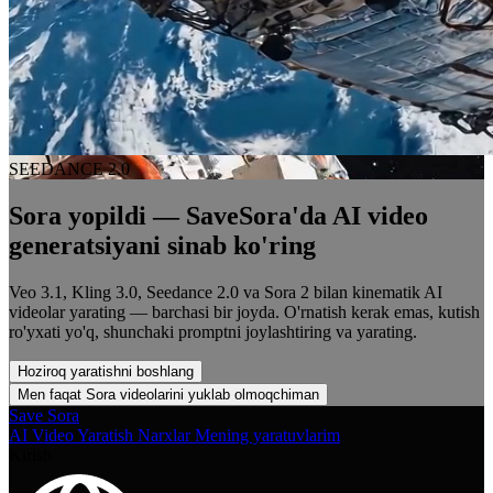
SEEDANCE 2.0
Sora yopildi — SaveSora'da AI video
generatsiyani sinab ko'ring
Veo 3.1, Kling 3.0, Seedance 2.0 va Sora 2 bilan kinematik AI
videolar yarating — barchasi bir joyda. O'rnatish kerak emas, kutish
ro'yxati yo'q, shunchaki promptni joylashtiring va yarating.
Hoziroq yaratishni boshlang
Men faqat Sora videolarini yuklab olmoqchiman
Save Sora
AI Video Yaratish
Narxlar
Mening yaratuvlarim
Kirish