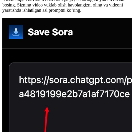
bosing. Sizning video yuklab olish havolangizni oling va videoni
yaratishda ishlatilgan asl promptni ko‘ring.