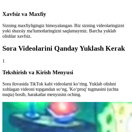
Xavfsiz va Maxfiy
Sizning maxfiyligingiz himoyalangan. Biz sizning videolaringizni
yoki shaxsiy ma'lumotlaringizni saqlamaymiz. Barcha yuklab
olishlar xavfsiz.
Sora Videolarini Qanday Yuklash Kerak
1
Tekshirish va Kirish Menyusi
Sora ilovasida TikTok kabi videolarni ko‘ring. Yuklab olishni
xohlagan videoni topgandan so‘ng, 'Ko‘proq' tugmasini (uchta
nuqta) bosib, harakatlar menyusini oching.