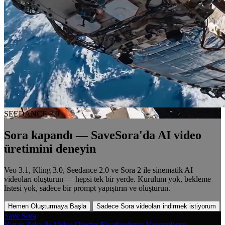
SEEDANCE 2.0
Sora kapandı — SaveSora'da AI video
üretimini deneyin
Veo 3.1, Kling 3.0, Seedance 2.0 ve Sora 2 ile sinematik AI
videoları oluşturun — hepsi tek bir yerde. Kurulum yok, bekleme
listesi yok, sadece bir prompt yapıştırın ve oluşturun.
Hemen Oluşturmaya Başla
Sadece Sora videoları indirmek istiyorum
Save Sora
Yapay Zeka ile Video Oluştur
Fiyatlandırma
Yaratımlarım