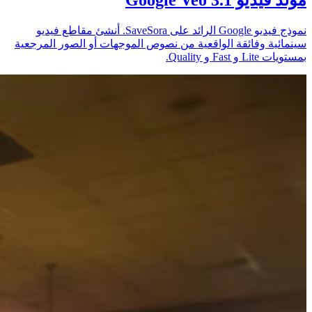
نموذج فيديو Google الرائد على SaveSora. أنشئ مقاطع فيديو
سينمائية وفائقة الواقعية من نصوص الموجهات أو الصور المرجعية
بمستويات Lite و Fast و Quality.