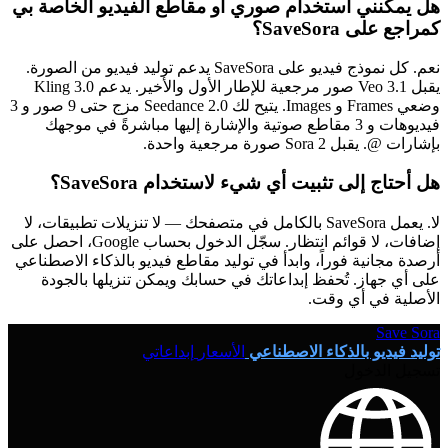
هل يمكنني استخدام صوري أو مقاطع الفيديو الخاصة بي
كمراجع على SaveSora؟
نعم. كل نموذج فيديو على SaveSora يدعم توليد فيديو من الصورة.
يقبل Veo 3.1 صور مرجعية للإطار الأول والأخير. يدعم Kling 3.0
وضعي Frames و Images. يتيح لك Seedance 2.0 مزج حتى 9 صور و 3
فيديوهات و 3 مقاطع صوتية والإشارة إليها مباشرةً في موجهك
بإشارات @. يقبل Sora 2 صورة مرجعية واحدة.
هل أحتاج إلى تثبيت أي شيء لاستخدام SaveSora؟
لا. يعمل SaveSora بالكامل في متصفحك — لا تنزيلات تطبيقات، لا
إضافات، لا قوائم انتظار. سجّل الدخول بحساب Google، احصل على
أرصدة مجانية فوراً، وابدأ في توليد مقاطع فيديو بالذكاء الاصطناعي
على أي جهاز. تُحفظ إبداعاتك في حسابك ويمكن تنزيلها بالجودة
الأصلية في أي وقت.
Save Sora
توليد فيديو بالذكاء الاصطناعي
الأسعار
إبداعاتي
تسجيل الدخول