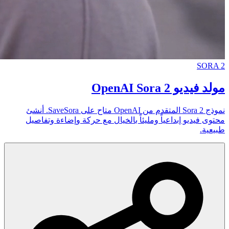
SORA 2
مولد فيديو OpenAI Sora 2
نموذج Sora 2 المتقدم من OpenAI متاح على SaveSora. أنشئ
محتوى فيديو إبداعياً ومليئاً بالخيال مع حركة وإضاءة وتفاصيل
طبيعية.