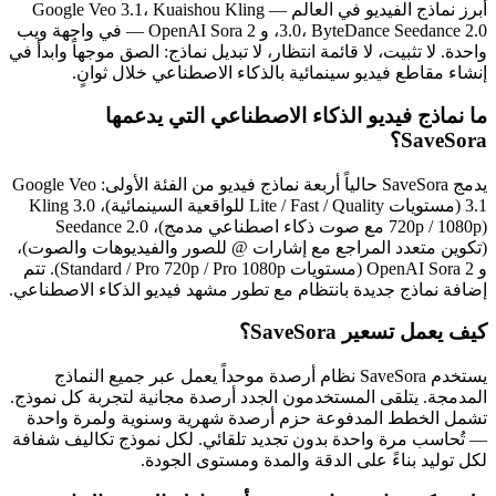
أبرز نماذج الفيديو في العالم — Google Veo 3.1، Kuaishou Kling
3.0، ByteDance Seedance 2.0، و OpenAI Sora 2 — في واجهة ويب
واحدة. لا تثبيت، لا قائمة انتظار، لا تبديل نماذج: الصق موجهاً وابدأ في
إنشاء مقاطع فيديو سينمائية بالذكاء الاصطناعي خلال ثوانٍ.
ما نماذج فيديو الذكاء الاصطناعي التي يدعمها
SaveSora؟
يدمج SaveSora حالياً أربعة نماذج فيديو من الفئة الأولى: Google Veo
3.1 (مستويات Lite / Fast / Quality للواقعية السينمائية)، Kling 3.0
(720p / 1080p مع صوت ذكاء اصطناعي مدمج)، Seedance 2.0
(تكوين متعدد المراجع مع إشارات @ للصور والفيديوهات والصوت)،
و OpenAI Sora 2 (مستويات Standard / Pro 720p / Pro 1080p). تتم
إضافة نماذج جديدة بانتظام مع تطور مشهد فيديو الذكاء الاصطناعي.
كيف يعمل تسعير SaveSora؟
يستخدم SaveSora نظام أرصدة موحداً يعمل عبر جميع النماذج
المدمجة. يتلقى المستخدمون الجدد أرصدة مجانية لتجربة كل نموذج.
تشمل الخطط المدفوعة حزم أرصدة شهرية وسنوية ولمرة واحدة
— تُحاسب مرة واحدة بدون تجديد تلقائي. لكل نموذج تكاليف شفافة
لكل توليد بناءً على الدقة والمدة ومستوى الجودة.