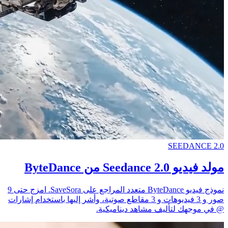
SEEDANCE 2.0
مولد فيديو Seedance 2.0 من ByteDance
نموذج فيديو ByteDance متعدد المراجع على SaveSora. امزج حتى 9
صور و 3 فيديوهات و 3 مقاطع صوتية، وأشر إليها باستخدام إشارات
@ في موجهك لتأليف مشاهد ديناميكية.