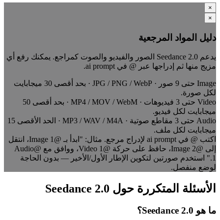
×
×
دليل المواد المرجعية
يدعم Seedance 2.0 الصور والفيديو والصوت كمراجع. يمكنك رفع أي
مزيج منها ثم إدراجها عبر @ في ai prompt.
Image
حتى 9 صور · JPG / PNG / WebP · بحد أقصى 30 ميجابايت
لكل صورة.
Video
حتى 3 فيديوهات · MP4 / MOV / WebM · بحد أقصى 50
ميجابايت لكل فيديو.
Audio
حتى 3 مقاطع صوتية · MP3 / WAV / M4A · الحد الأقصى 15
ميجابايت لكل ملف.
اكتب @ في ai prompt لإدراج مرجع. مثال: "ابدأ بـ @Image 1، انتقل
إلى @Image 2، حافظ على حركة @Video 1، ووافق مع @Audio
1." استخدم صورتين لتكوين الإطار الأول/الأخير — بدون الحاجة
لوضع منفصل.
الأسئلة المتكررة حول Seedance 2.0
ما هو Seedance 2.0؟