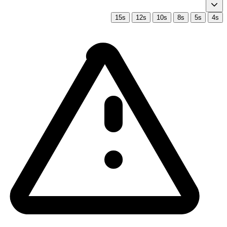
15s
12s
10s
8s
5s
4s