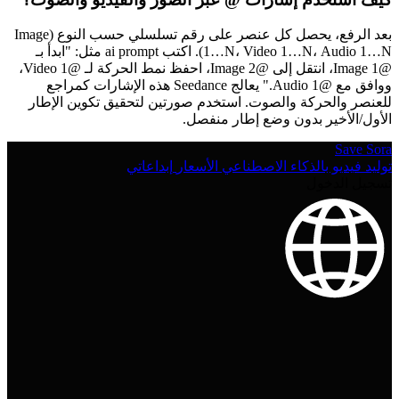
بعد الرفع، يحصل كل عنصر على رقم تسلسلي حسب النوع (Image
1…N، Video 1…N، Audio 1…N). اكتب ai prompt مثل: "ابدأ بـ
@Image 1، انتقل إلى @Image 2، احفظ نمط الحركة لـ @Video 1،
ووافق مع @Audio 1." يعالج Seedance هذه الإشارات كمراجع
للعنصر والحركة والصوت. استخدم صورتين لتحقيق تكوين الإطار
الأول/الأخير بدون وضع إطار منفصل.
Save Sora
توليد فيديو بالذكاء الاصطناعي
الأسعار
إبداعاتي
تسجيل الدخول