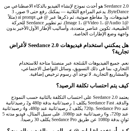
Seedance 2.0 هو أحدث نموذج لإنشاء الفيديو بالذكاء الاصطناعي من
ByteDance. يدعم المراجع الثلاثية — يمكنك رفع حتى 9 صور، 3
فيديوهات، و3 مقاطع صوتية، ثم ذكرها عبر @ في ai prompt (مثلاً
@Image 1، @Video 1، @Audio 1). تم تطوير Seedance للحركة
الطبيعية، تكوين عناصر متعددة، وأساليب الإطار الأول/الأخير بدون
واجهة وضع الإطارات الخاصة.
هل يمكنني استخدام فيديوهات Seedance 2.0 لأغراض
تجارية؟
نعم. جميع الفيديوهات المُنتَجة عبر منصتنا متاحة للاستخدام
التجاري، بما في ذلك التسويق، وسائل التواصل الاجتماعي،
والمشاريع التجارية. لا توجد أي رسوم ترخيص إضافية.
كيف يتم احتساب تكلفة الرصيد؟
يعتمد Seedance 2.0 على احتساب التكلفة بالثانية حسب النموذج
والدقة. Seedance Fast يكلف 1 رصيد/ثانية بدقة 480p و2 رصيد/ثانية
عند 720p. Seedance Pro يكلف 2 رصيد/ثانية عند 480p، و4 رصيد/ثانية
عند 720p، و6 رصيد/ثانية عند 1080p. على سبيل المثال، فيديو مدته 5
ثوانٍ بدقة 1080p عن طريق Seedance Pro يكلف 30 رصيداً.
كيف أستخدم إشارات @ عبر الصور والفيديو والصوت؟