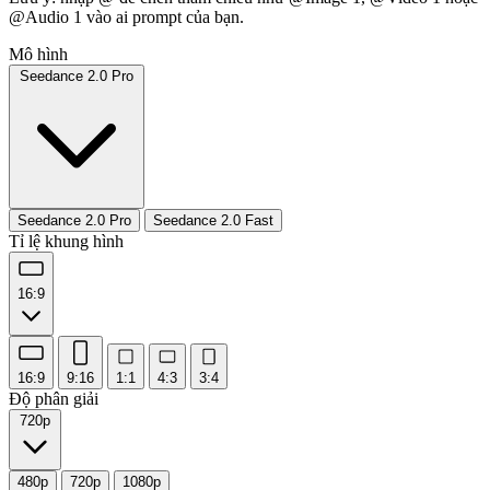
@Audio 1 vào ai prompt của bạn.
Mô hình
Seedance 2.0 Pro
Seedance 2.0 Pro
Seedance 2.0 Fast
Tỉ lệ khung hình
16:9
16:9
9:16
1:1
4:3
3:4
Độ phân giải
720p
480p
720p
1080p