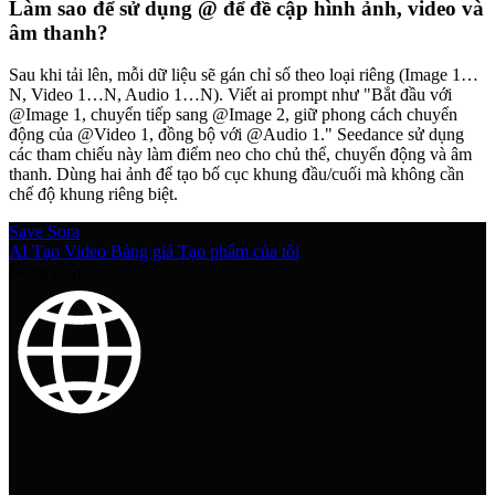
Làm sao để sử dụng @ để đề cập hình ảnh, video và
âm thanh?
Sau khi tải lên, mỗi dữ liệu sẽ gán chỉ số theo loại riêng (Image 1…
N, Video 1…N, Audio 1…N). Viết ai prompt như "Bắt đầu với
@Image 1, chuyển tiếp sang @Image 2, giữ phong cách chuyển
động của @Video 1, đồng bộ với @Audio 1." Seedance sử dụng
các tham chiếu này làm điểm neo cho chủ thể, chuyển động và âm
thanh. Dùng hai ảnh để tạo bố cục khung đầu/cuối mà không cần
chế độ khung riêng biệt.
Save Sora
AI Tạo Video
Bảng giá
Tạo phẩm của tôi
Đăng nhập