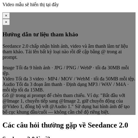
Video mẫu sẽ hiển thị tại đây
×
×
Hướng dẫn tư liệu tham khảo
Seedance 2.0 chấp nhận hình ảnh, video và âm thanh làm tư liệu
tham khảo. Tải lên bất kỳ loại nào rồi đề cập bằng @ trong ai
prompt.
Image
Tối đa 9 hình ảnh · JPG / PNG / WebP · tối đa 30MB mỗi
tệp.
Video
Tối đa 3 video · MP4 / MOV / WebM · tối đa 50MB mỗi tệp.
Audio
Tối đa 3 đoạn âm thanh · Định dạng MP3 / WAV / M4A ·
mỗi tệp tối đa 15MB.
Gõ @ trong ai prompt để chèn tham chiếu. Ví dụ: "Bắt đầu với
@Image 1, chuyển tiếp sang @Image 2, giữ chuyển động của
@Video 1, đồng bộ với @Audio 1." Sử dụng hai hình ảnh để tạo
bố cục khung đầu/cuối — không cần chế độ riêng biệt.
Các câu hỏi thường gặp về Seedance 2.0