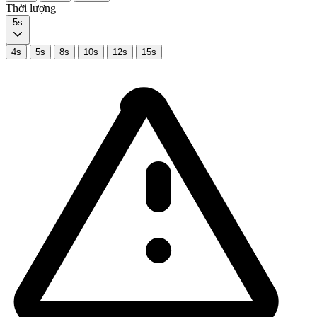
Thời lượng
5s
4s
5s
8s
10s
12s
15s