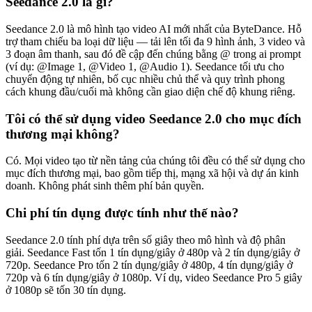
Seedance 2.0 là gì?
Seedance 2.0 là mô hình tạo video AI mới nhất của ByteDance. Hỗ
trợ tham chiếu ba loại dữ liệu — tải lên tối đa 9 hình ảnh, 3 video và
3 đoạn âm thanh, sau đó đề cập đến chúng bằng @ trong ai prompt
(ví dụ: @Image 1, @Video 1, @Audio 1). Seedance tối ưu cho
chuyển động tự nhiên, bố cục nhiều chủ thể và quy trình phong
cách khung đầu/cuối mà không cần giao diện chế độ khung riêng.
Tôi có thể sử dụng video Seedance 2.0 cho mục đích
thương mại không?
Có. Mọi video tạo từ nền tảng của chúng tôi đều có thể sử dụng cho
mục đích thương mại, bao gồm tiếp thị, mạng xã hội và dự án kinh
doanh. Không phát sinh thêm phí bản quyền.
Chi phí tín dụng được tính như thế nào?
Seedance 2.0 tính phí dựa trên số giây theo mô hình và độ phân
giải. Seedance Fast tốn 1 tín dụng/giây ở 480p và 2 tín dụng/giây ở
720p. Seedance Pro tốn 2 tín dụng/giây ở 480p, 4 tín dụng/giây ở
720p và 6 tín dụng/giây ở 1080p. Ví dụ, video Seedance Pro 5 giây
ở 1080p sẽ tốn 30 tín dụng.