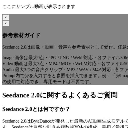
ここにサンプル動画が表示されます
×
×
参考素材ガイド
Seedance 2.0は画像・動画・音声を参考素材として受
Image
画像は最大9点・JPG / PNG / WebP対応・各ファイル3
Video
動画は最大3点・MP4 / MOV / WebM対応・各ファイル
Audio
最大3つの音声クリップ · MP3 / WAV / M4A対応 · 各
Prompt内で@を入力すると参照を挿入できます。例：「@Imag
の使用で対応でき、専用モードは不要です。
Seedance 2.0に関するよくあるご質問
Seedance 2.0とは何ですか？
Seedance 2.0はByteDanceが開発した最新のAI動画生成モ
す。Seedanceは自然な動きや複数被写体の構成、最初／最