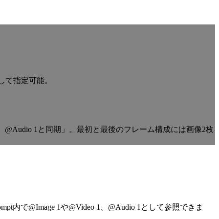
ンして指定可能。
持し、@Audio 1と同期」。最初と最後のフレーム構成には画像2枚
内で@Image 1や@Video 1、@Audio 1として参照できま
。