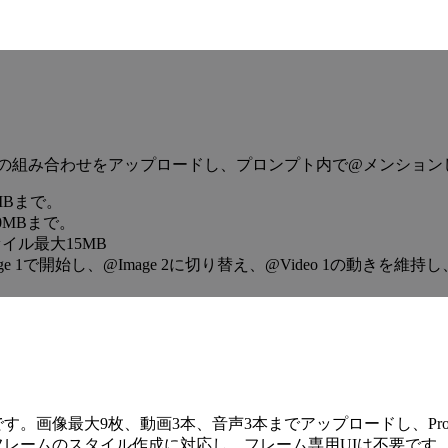
付。任意の組み合わせをアップロードし、プロンプト内で@メンショ
0MBまで。
50MBまで。
ファイル最大15MB
e 1で開始し、@Image 2に切り替え、@Video 1の動きを維
デルです。画像最大9枚、動画3本、音声3本までアップロードし、Prompt
後フレームのスタイル作成に対応し、フレーム専用UIは不要です