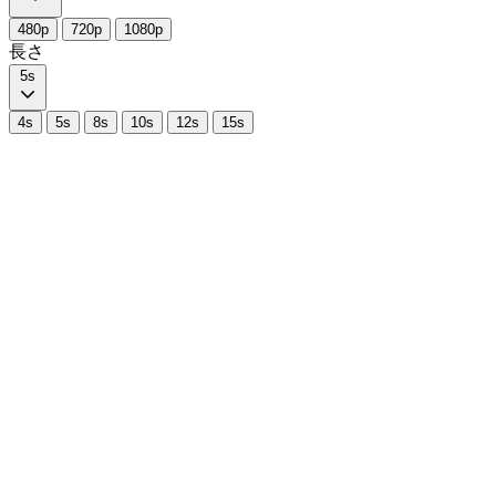
480p
720p
1080p
長さ
5s
4s
5s
8s
10s
12s
15s