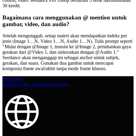
contoh, video Seedance Pro 1080p berdurasi 5 detik membutuhkan
30 kredit.
Bagaimana cara menggunakan @ mention untuk
gambar, video, dan audio?
Setelah mengunggah, setiap materi akan mendapatkan indeks per
jenis (Image 1…N, Video 1…N, Audio 1…N). Tulis prompt seperti
"Mulai dengan @Image 1, transisi ke @Image 2, pertahankan gaya
gerakan dari @Video 1, dan sinkronkan dengan @Audio 1."
Seedance akan menganggap ini sebagai anchor untuk subjek,
gerakan, dan suara. Gunakan dua gambar untuk mencapai
komposisi frame awal/akhir tanpa mode frame khusus.
Save Sora
AI Buat Video
Harga
Kreasi Saya
Masuk