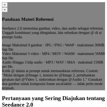
×
×
Panduan Materi Referensi
Seedance 2.0 menerima gambar, video, dan audio sebagai referensi.
Unggah kombinasi yang diinginkan, lalu sebutkan dengan @ di ai
prompt Anda.
Image
Maksimal 9 gambar · JPG / PNG / WebP · maksimum 30MB
tiap file.
Video
Maksimal 3 video · MP4 / MOV / WebM · maksimum 50MB
tiap file.
Audio
Hingga 3 klip audio · MP3 / WAV / M4A · maksimal 15MB
per file.
Ketik @ dalam ai prompt untuk memasukkan referensi. Contoh:
"Mulai dengan @Image 1, transisi ke @Image 2, pertahankan
gerakan dari @Video 1, sinkronkan dengan @Audio 1." Gunakan
dua gambar untuk komposisi frame awal/akhir — tidak perlu mode
terpisah.
Pertanyaan yang Sering Diajukan tentang
Seedance 2.0