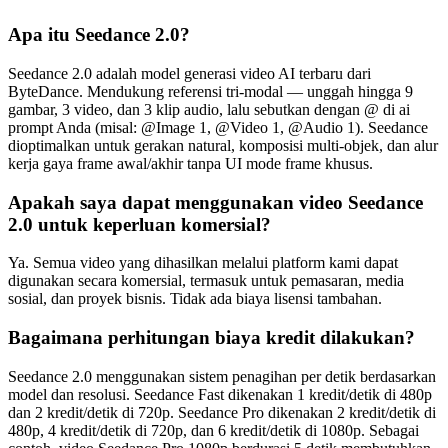
Apa itu Seedance 2.0?
Seedance 2.0 adalah model generasi video AI terbaru dari
ByteDance. Mendukung referensi tri-modal — unggah hingga 9
gambar, 3 video, dan 3 klip audio, lalu sebutkan dengan @ di ai
prompt Anda (misal: @Image 1, @Video 1, @Audio 1). Seedance
dioptimalkan untuk gerakan natural, komposisi multi-objek, dan alur
kerja gaya frame awal/akhir tanpa UI mode frame khusus.
Apakah saya dapat menggunakan video Seedance
2.0 untuk keperluan komersial?
Ya. Semua video yang dihasilkan melalui platform kami dapat
digunakan secara komersial, termasuk untuk pemasaran, media
sosial, dan proyek bisnis. Tidak ada biaya lisensi tambahan.
Bagaimana perhitungan biaya kredit dilakukan?
Seedance 2.0 menggunakan sistem penagihan per detik berdasarkan
model dan resolusi. Seedance Fast dikenakan 1 kredit/detik di 480p
dan 2 kredit/detik di 720p. Seedance Pro dikenakan 2 kredit/detik di
480p, 4 kredit/detik di 720p, dan 6 kredit/detik di 1080p. Sebagai