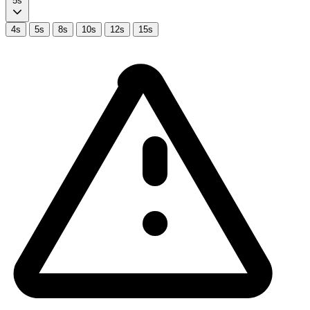
5s
4s
5s
8s
10s
12s
15s