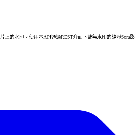
I影片上的水印。使用本API通過REST介面下載無水印的純淨Sora