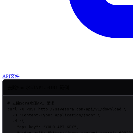
API文件
去除Sora水印API - cURL 範例
# 去除Sora水印API 請求
curl
 -X POST http://savesora.com/api/v1/download \

  -H 
"Content-Type: application/json"
 \

  -d 
'{

    "api_key": "
YOUR_API_KEY
",

    "video_url": "https://sora.chatgpt.com/p/s_6902318491e88191893d935b08d8c428"
