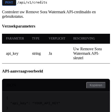
/api/v1/credits
POST
Controleer uw Remove Sora Watermark API-creditsaldo en
gebruikstatus.
Verzoekparameters
PARAMETER
TYPE
VERPLICHT
BESCHRIJVING
Uw Remove Sora
api_key
string
Ja
Watermark API-
sleutel
API-aanvraagvoorbeeld
JSON
Kopiëren
{

"api_key"
: 
"
YOUR_API_KEY
"
}