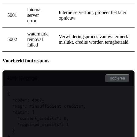
internal
Interne serverfout, probeer het later
5001
server
opnieuw
error
watermark
Verwijderingsproces van watermerk
5002
removal
mislukt, credits worden terugbetaald
failed
Voorbeeld foutrespons
Error Response
Kopiëren
{

"code"
: 
4007
,

"msg"
: 
"insufficient credits"
,

"data"
: {

"current_credits"
: 
0
,

"required_credits"
: 
1
  }

}