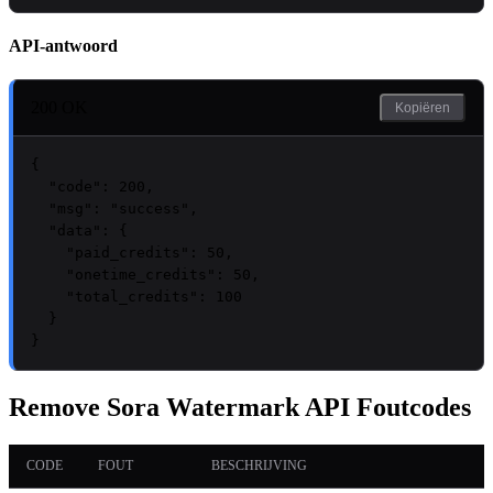
API-antwoord
200 OK
Kopiëren
{

"code"
: 
200
,

"msg"
: 
"success"
,

"data"
: {

"paid_credits"
: 
50
,

"onetime_credits"
: 
50
,

"total_credits"
: 
100
  }

}
Remove Sora Watermark API Foutcodes
CODE
FOUT
BESCHRIJVING