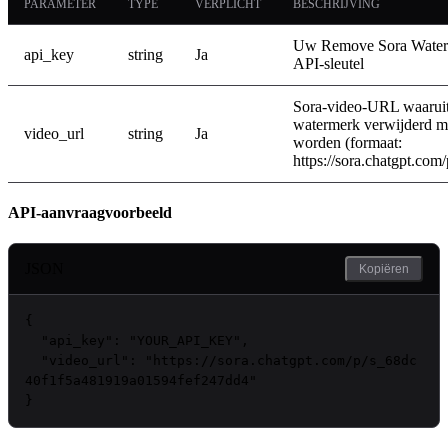
PARAMETER
TYPE
VERPLICHT
BESCHRIJVING
Uw Remove Sora Wate
api_key
string
Ja
API-sleutel
Sora-video-URL waaruit
watermerk verwijderd m
video_url
string
Ja
worden (formaat:
https://sora.chatgpt.com
API-aanvraagvoorbeeld
JSON
Kopiëren
{

"api_key"
: 
"
YOUR_API_KEY
"
,

"video_url"
: 
"https://sora.chatgpt.com/p/s_68dc
40f1f5a481919a01594fef247dd4"
}