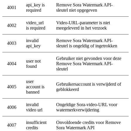
api_key is
Remove Sora Watermark API-
4001
required
sleutel niet opgegeven
video_url
Video-URL-parameter is niet
4002
is required
meegeleverd in het verzoek
invalid
Remove Sora Watermark API-
4003
api_key
sleutel is ongeldig of ingetrokken
Gebruiker niet gevonden voor deze
user not
4004
Remove Sora Watermark API-
found
sleutel
user
Gebruikersaccount is verwijderd of
4005
account is
geblokkeerd
banned
invalid
Ongeldige Sora-video-URL voor
4006
video url
watermerkverwijdering
insufficient
Onvoldoende credits voor Remove
4007
credits
Sora Watermark API