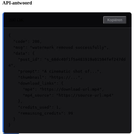
API-antwoord
200 OK
Kopiëren
{

"code"
: 
200
,

"msg"
: 
"watermark removed successfully"
,

"data"
: {

"post_id"
: 
"s_68dc40f1f5a481919a01594fef247dd
4"
,

"prompt"
: 
"A cinematic shot of..."
,

"thumbnail"
: 
"https://..."
,

"download_links"
: {

"mp4"
: 
"https://download-url.mp4"
,

"mp4_source"
: 
"https://source-url.mp4"
    },

"credits_used"
: 
1
,

"remaining_credits"
: 
99
  }

}