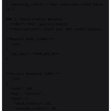
| remaining_credits | Your remaining credit balan
ce |

### 2. Check Credits Balance

- **URL**: POST /api/v1/credits

- **Description**: Check your API credit balance

**Request Body (JSON):**

```json

{

  "api_key": "YOUR_API_KEY"

}

```

**Success Response (200):**

```json

{

  "code": 200,

  "msg": "success",

  "data": {

    "paid_credits": 50,

    "onetime_credits": 50,
