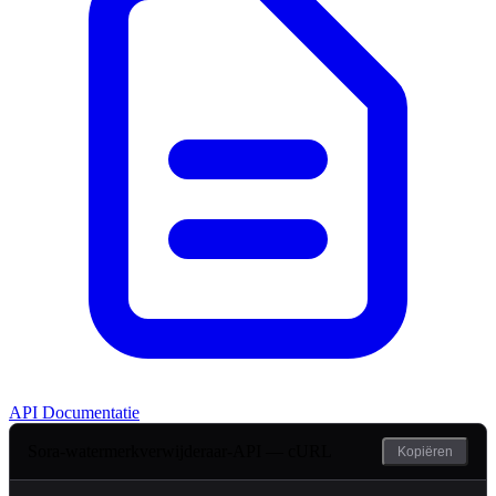
API Documentatie
Sora-watermerkverwijderaar-API — cURL
Kopiëren