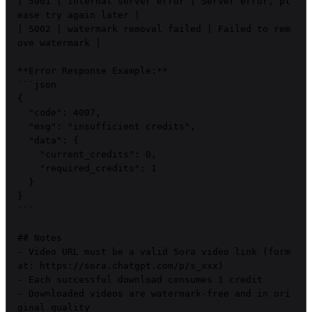
| 5001 | internal server error | Server error, pl
ease try again later |

| 5002 | watermark removal failed | Failed to rem
ove watermark |

**Error Response Example:**

```json

{

  "code": 4007,

  "msg": "insufficient credits",

  "data": {

    "current_credits": 0,

    "required_credits": 1

  }

}

```

## Notes

- Video URL must be a valid Sora video link (form
at: https://sora.chatgpt.com/p/s_xxx)

- Each successful download consumes 1 credit

- Downloaded videos are watermark-free and in ori
ginal quality