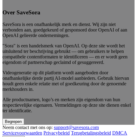
Over SaveSora
SaveSora is een onafhankelijk merk en dienst. Wij zijn niet
verbonden aan, goedgekeurd of gesponsord door OpenAI of aan
OpenAI gelieerde ondernemingen.
"Sora" is een handelsmerk van OpenAI. Op deze site wordt het
uitsluitend ter beschrijving gebruikt — om gebruikers te helpen
compatibele contentformaten te identificeren — en er wordt geen
eigendom of partnerschap geclaimd of gesuggereerd.
Videogeneratie op dit platform wordt aangeboden door
onafhankelijke derde partij AI-model aanbieders. Gebruik hiervan
houdt geen enkele relatie met of goedkeuring door de genoemde
merkhouders in.
Alle productnamen, logo’s en merken zijn eigendom van hun
respectievelijke eigenaren. Vermeldingen op deze site dienen enkel
ter identificatie.
Begrepen
Neem contact met ons op:
support@savesora.com
Servicevoorwaarden
Privacybeleid
Terugbetalingsbeleid
DMCA