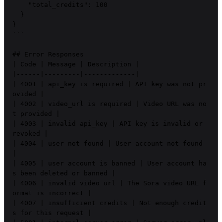
    "total_credits": 100

  }

}

```

## Error Responses

| Code | Message | Description |

|------|---------|-------------|

| 4001 | api_key is required | API key was not pr
ovided |

| 4002 | video_url is required | Video URL was no
t provided |

| 4003 | invalid api_key | API key is invalid or 
revoked |

| 4004 | user not found | User account not found 
|

| 4005 | user account is banned | User account ha
s been deleted or banned |

| 4006 | invalid video url | The Sora video URL f
ormat is incorrect |

| 4007 | insufficient credits | Not enough credit
s for this request |
