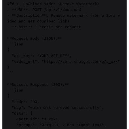
### 1. Download Video (Remove Watermark)

- **URL**: POST /api/v1/download

- **Description**: Remove watermark from a Sora v
ideo and get download links

- **Cost**: 1 credit per request

**Request Body (JSON):**

```json

{

  "api_key": "YOUR_API_KEY",

  "video_url": "https://sora.chatgpt.com/p/s_xxx"

}

```

**Success Response (200):**

```json

{

  "code": 200,

  "msg": "watermark removed successfully",

  "data": {

    "post_id": "s_xxx",

    "prompt": "Original video prompt text",
