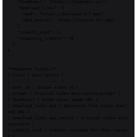
    "thumbnail": "https://thumbnail-url",

    "download_links": {

      "mp4": "https://download-url.mp4",

      "mp4_source": "https://source-url.mp4"

    },

    "credits_used": 1,

    "remaining_credits": 99

  }

}

```

**Response Fields:**

| Field | Description |

|-------|-------------|

| post_id | Unique video ID |

| prompt | Original video description/prompt |

| thumbnail | Video cover image URL |

| download_links.mp4 | Watermark-free video downl
oad URL |

| download_links.mp4_source | Original video with 
watermark |

| credits_used | Credits consumed for this reques
t |
