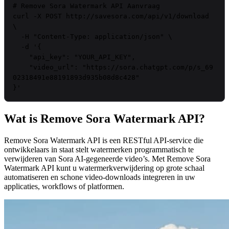
# Remove Sora Watermark API Aanvraag
curl
 -X POST http://savesora.com/api/v1/download 
\

  -H 
"Content-Type: application/json"
 \

  -d 
'{

    "api_key": "
YOUR_API_KEY
",

    "video_url": "https://sora.chatgpt.com/p/s_69
02318491e88191893d935b08d8c428"

}'
Wat is Remove Sora Watermark API?
Remove Sora Watermark API is een RESTful API-service die
ontwikkelaars in staat stelt watermerken programmatisch te
verwijderen van Sora AI-gegeneerde video’s. Met Remove Sora
Watermark API kunt u watermerkverwijdering op grote schaal
automatiseren en schone video-downloads integreren in uw
applicaties, workflows of platformen.