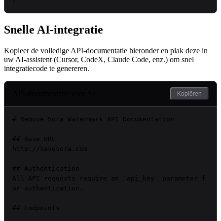
Snelle AI-integratie
Kopieer de volledige API-documentatie hieronder en plak deze in
uw AI-assistent (Cursor, CodeX, Claude Code, enz.) om snel
integratiecode te genereren.
API-documentatie voor AI
Kopiëren
# Remove Sora Watermark API Documentation

## Base URL

http://savesora.com

## Authentication

All API requests require an `api_key` parameter f
or authentication.

## Endpoints
