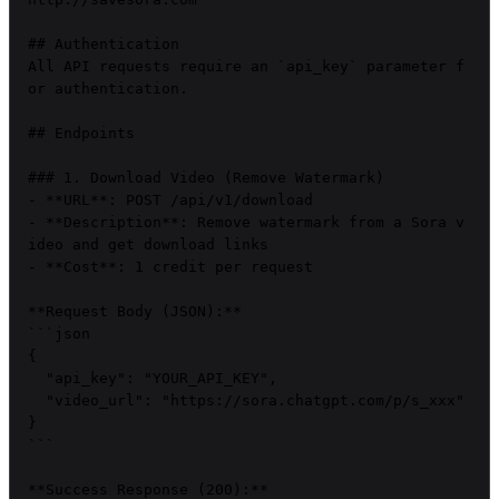
## Authentication

All API requests require an `api_key` parameter f
or authentication.

## Endpoints

### 1. Download Video (Remove Watermark)

- **URL**: POST /api/v1/download

- **Description**: Remove watermark from a Sora v
ideo and get download links

- **Cost**: 1 credit per request

**Request Body (JSON):**

```json

{

  "api_key": "YOUR_API_KEY",

  "video_url": "https://sora.chatgpt.com/p/s_xxx"

}

```

**Success Response (200):**
