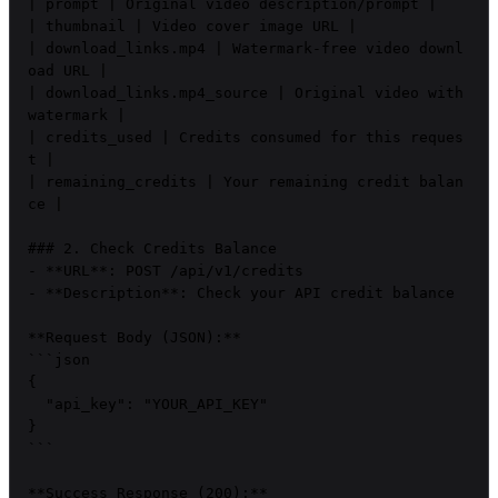
| prompt | Original video description/prompt |

| thumbnail | Video cover image URL |

| download_links.mp4 | Watermark-free video downl
oad URL |

| download_links.mp4_source | Original video with 
watermark |

| credits_used | Credits consumed for this reques
t |

| remaining_credits | Your remaining credit balan
ce |

### 2. Check Credits Balance

- **URL**: POST /api/v1/credits

- **Description**: Check your API credit balance

**Request Body (JSON):**

```json

{

  "api_key": "YOUR_API_KEY"

}

```

**Success Response (200):**
