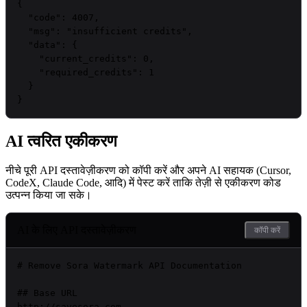
{

"code"
: 
4007
,

"msg"
: 
"insufficient credits"
,

"data"
: {

"current_credits"
: 
0
,

"required_credits"
: 
1
  }

}
AI त्वरित एकीकरण
नीचे पूरी API दस्तावेज़ीकरण को कॉपी करें और अपने AI सहायक (Cursor,
CodeX, Claude Code, आदि) में पेस्ट करें ताकि तेज़ी से एकीकरण कोड
उत्पन्न किया जा सके।
AI के लिए API दस्तावेज़ीकरण
कॉपी करें
# Remove Sora Watermark API Documentation

## Base URL

http://savesora.com
