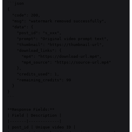
```json

{

  "code": 200,

  "msg": "watermark removed successfully",

  "data": {

    "post_id": "s_xxx",

    "prompt": "Original video prompt text",

    "thumbnail": "https://thumbnail-url",

    "download_links": {

      "mp4": "https://download-url.mp4",

      "mp4_source": "https://source-url.mp4"

    },

    "credits_used": 1,

    "remaining_credits": 99

  }

}

```

**Response Fields:**

| Field | Description |

|-------|-------------|

| post_id | Unique video ID |
