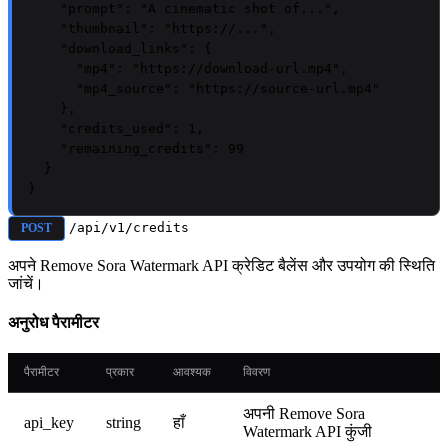
"prompt"
: 
"A cinematic shot of..."
,

"thumbnail"
: 
"https://..."
,

"download_links"
: {

"mp4"
: 
"https://download-url.mp4"
,

"mp4_source"
: 
"https://source-url.mp4"
    },

"credits_used"
: 
1
,

"remaining_credits"
: 
99
  }

}
/api/v1/credits
POST
अपने Remove Sora Watermark API क्रेडिट बैलेंस और उपयोग की स्थिति
जांचें।
अनुरोध पैरामीटर
पैरामीटर
प्रकार
आवश्यक
विवरण
अपनी Remove Sora
api_key
string
हाँ
Watermark API कुंजी