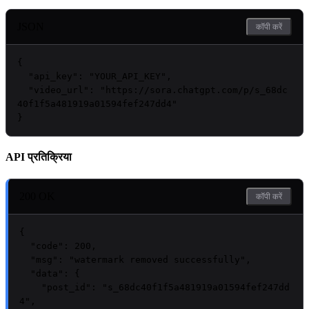
JSON
कॉपी करें
{

"api_key"
: 
"
YOUR_API_KEY
"
,

"video_url"
: 
"https://sora.chatgpt.com/p/s_68dc
40f1f5a481919a01594fef247dd4"
}
API प्रतिक्रिया
200 OK
कॉपी करें
{

"code"
: 
200
,

"msg"
: 
"watermark removed successfully"
,

"data"
: {

"post_id"
: 
"s_68dc40f1f5a481919a01594fef247dd
4"
,
