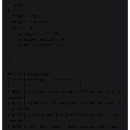
```json

{

  "code": 200,

  "msg": "success",

  "data": {

    "paid_credits": 50,

    "onetime_credits": 50,

    "total_credits": 100

  }

}

```

## Error Responses

| Code | Message | Description |

|------|---------|-------------|

| 4001 | api_key is required | API key was not pr
ovided |

| 4002 | video_url is required | Video URL was no
t provided |

| 4003 | invalid api_key | API key is invalid or 
revoked |

| 4004 | user not found | User account not found 