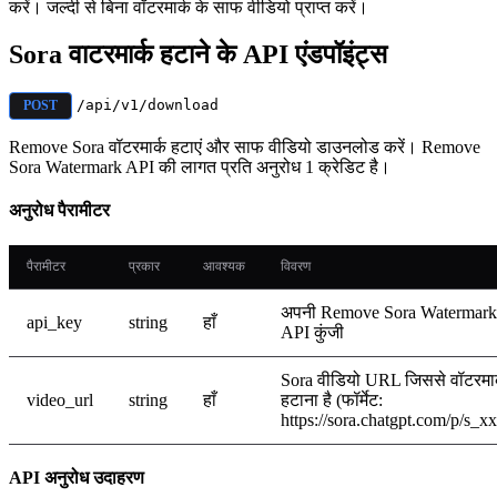
करें। जल्‍दी से बिना वॉटरमार्क के साफ वीडियो प्राप्त करें।
Sora वाटरमार्क हटाने के API एंडपॉइंट्स
/api/v1/download
POST
Remove Sora वॉटरमार्क हटाएं और साफ वीडियो डाउनलोड करें। Remove
Sora Watermark API की लागत प्रति अनुरोध 1 क्रेडिट है।
अनुरोध पैरामीटर
पैरामीटर
प्रकार
आवश्यक
विवरण
अपनी Remove Sora Watermark
api_key
string
हाँ
API कुंजी
Sora वीडियो URL जिससे वॉटरमार
video_url
string
हाँ
हटाना है (फॉर्मेट:
https://sora.chatgpt.com/p/s_x
API अनुरोध उदाहरण