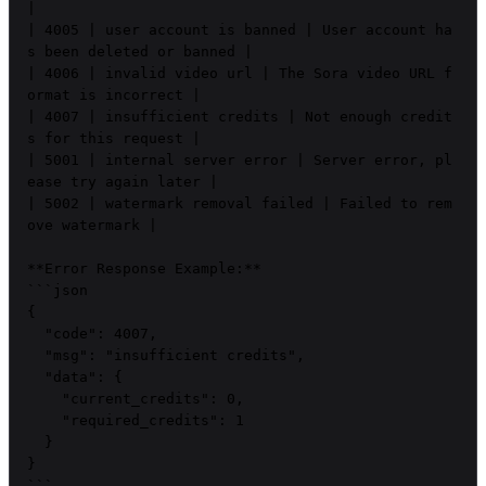
|

| 4005 | user account is banned | User account ha
s been deleted or banned |

| 4006 | invalid video url | The Sora video URL f
ormat is incorrect |

| 4007 | insufficient credits | Not enough credit
s for this request |

| 5001 | internal server error | Server error, pl
ease try again later |

| 5002 | watermark removal failed | Failed to rem
ove watermark |

**Error Response Example:**

```json

{

  "code": 4007,

  "msg": "insufficient credits",

  "data": {

    "current_credits": 0,

    "required_credits": 1

  }

}

```
