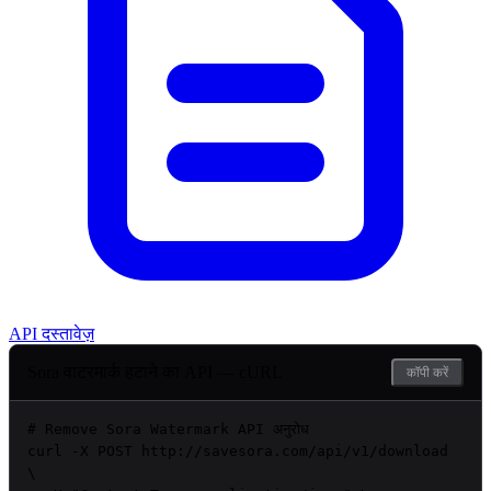
API दस्तावेज़
Sora वाटरमार्क हटाने का API — cURL
कॉपी करें
# Remove Sora Watermark API अनुरोध
curl
 -X POST http://savesora.com/api/v1/download 
\
