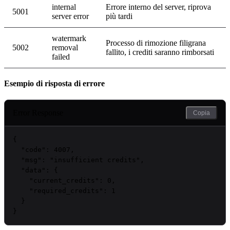
internal
Errore interno del server, riprova
5001
server error
più tardi
watermark
Processo di rimozione filigrana
5002
removal
fallito, i crediti saranno rimborsati
failed
Esempio di risposta di errore
Error Response
Copia
{

"code"
: 
4007
,

"msg"
: 
"insufficient credits"
,

"data"
: {

"current_credits"
: 
0
,

"required_credits"
: 
1
  }

}