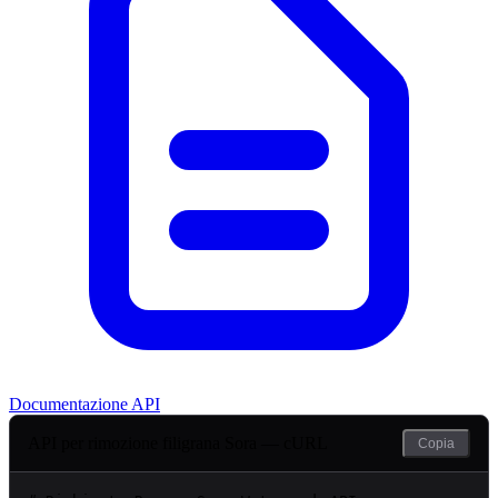
Documentazione API
API per rimozione filigrana Sora — cURL
Copia