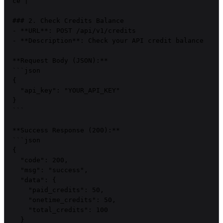
ce |

### 2. Check Credits Balance

- **URL**: POST /api/v1/credits

- **Description**: Check your API credit balance

**Request Body (JSON):**

```json

{

  "api_key": "YOUR_API_KEY"

}

```

**Success Response (200):**

```json

{

  "code": 200,

  "msg": "success",

  "data": {

    "paid_credits": 50,

    "onetime_credits": 50,

    "total_credits": 100

  }
