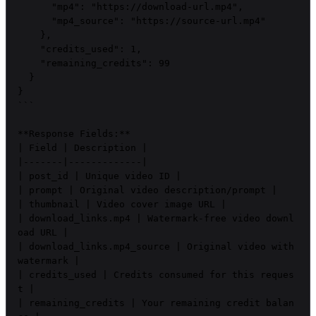
      "mp4": "https://download-url.mp4",

      "mp4_source": "https://source-url.mp4"

    },

    "credits_used": 1,

    "remaining_credits": 99

  }

}

```

**Response Fields:**

| Field | Description |

|-------|-------------|

| post_id | Unique video ID |

| prompt | Original video description/prompt |

| thumbnail | Video cover image URL |

| download_links.mp4 | Watermark-free video downl
oad URL |

| download_links.mp4_source | Original video with 
watermark |

| credits_used | Credits consumed for this reques
t |

| remaining_credits | Your remaining credit balan