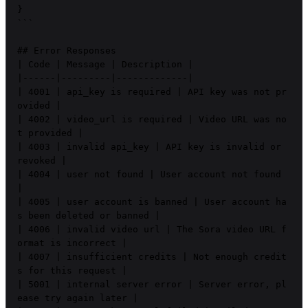
}

```

## Error Responses

| Code | Message | Description |

|------|---------|-------------|

| 4001 | api_key is required | API key was not pr
ovided |

| 4002 | video_url is required | Video URL was no
t provided |

| 4003 | invalid api_key | API key is invalid or 
revoked |

| 4004 | user not found | User account not found 
|

| 4005 | user account is banned | User account ha
s been deleted or banned |

| 4006 | invalid video url | The Sora video URL f
ormat is incorrect |

| 4007 | insufficient credits | Not enough credit
s for this request |

| 5001 | internal server error | Server error, pl
ease try again later |
