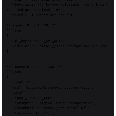
- **Description**: Remove watermark from a Sora v
ideo and get download links

- **Cost**: 1 credit per request

**Request Body (JSON):**

```json

{

  "api_key": "YOUR_API_KEY",

  "video_url": "https://sora.chatgpt.com/p/s_xxx"

}

```

**Success Response (200):**

```json

{

  "code": 200,

  "msg": "watermark removed successfully",

  "data": {

    "post_id": "s_xxx",

    "prompt": "Original video prompt text",

    "thumbnail": "https://thumbnail-url",

    "download_links": {
