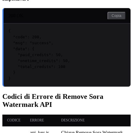
200 OK
Copia
{

"code"
: 
200
,

"msg"
: 
"success"
,

"data"
: {

"paid_credits"
: 
50
,

"onetime_credits"
: 
50
,

"total_credits"
: 
100
  }

}
Codici di Errore di Remove Sora
Watermark API
CODICE
ERRORE
DESCRIZIONE
api_key is
Chiave Remove Sora Watermark