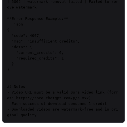
| 5002 | watermark removal failed | Failed to rem
ove watermark |

**Error Response Example:**

```json

{

  "code": 4007,

  "msg": "insufficient credits",

  "data": {

    "current_credits": 0,

    "required_credits": 1

  }

}

```

## Notes

- Video URL must be a valid Sora video link (form
at: https://sora.chatgpt.com/p/s_xxx)

- Each successful download consumes 1 credit

- Downloaded videos are watermark-free and in ori
ginal quality