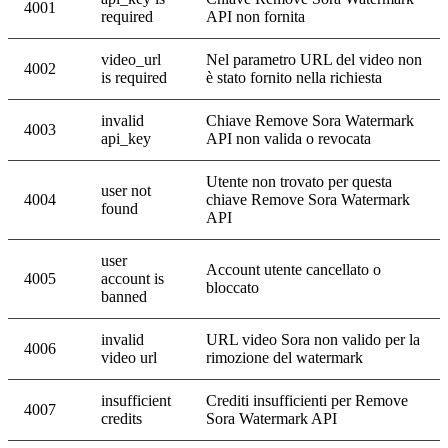
4001
required
API non fornita
video_url
Nel parametro URL del video non
4002
is required
è stato fornito nella richiesta
invalid
Chiave Remove Sora Watermark
4003
api_key
API non valida o revocata
Utente non trovato per questa
user not
4004
chiave Remove Sora Watermark
found
API
user
Account utente cancellato o
4005
account is
bloccato
banned
invalid
URL video Sora non valido per la
4006
video url
rimozione del watermark
insufficient
Crediti insufficienti per Remove
4007
credits
Sora Watermark API