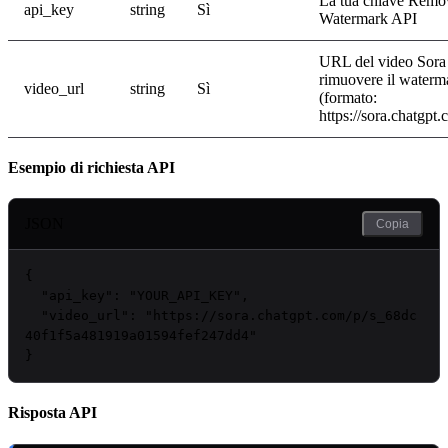
La tua chiave Remo
api_key
string
Sì
Watermark API
URL del video Sora 
rimuovere il waterm
video_url
string
Sì
(formato:
https://sora.chatgpt
Esempio di richiesta API
JSON
Copia
{

"api_key"
: 
"
YOUR_API_KEY
"
,

"video_url"
: 
"https://sora.chatgpt.com/p/s_68dc
40f1f5a481919a01594fef247dd4"
}
Risposta API