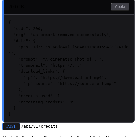
200 OK
Copia
{

"code"
: 
200
,

"msg"
: 
"watermark removed successfully"
,

"data"
: {

"post_id"
: 
"s_68dc40f1f5a481919a01594fef247dd
4"
,

"prompt"
: 
"A cinematic shot of..."
,

"thumbnail"
: 
"https://..."
,

"download_links"
: {

"mp4"
: 
"https://download-url.mp4"
,

"mp4_source"
: 
"https://source-url.mp4"
    },

"credits_used"
: 
1
,

"remaining_credits"
: 
99
  }

}
/api/v1/credits
POST