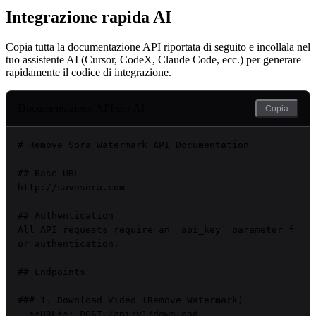
Integrazione rapida AI
Copia tutta la documentazione API riportata di seguito e incollala nel
tuo assistente AI (Cursor, CodeX, Claude Code, ecc.) per generare
rapidamente il codice di integrazione.
Documentazione API per AI
Copia
# Remove Sora Watermark API Documentation

## Base URL

http://savesora.com

## Authentication

All API requests require an `api_key` parameter f
or authentication.

## Endpoints

### 1. Download Video (Remove Watermark)

- **URL**: POST /api/v1/download
