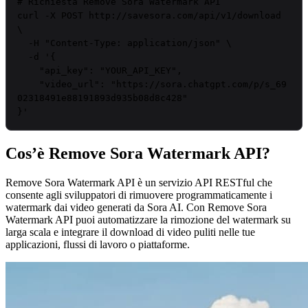
# Richiesta Remove Sora Watermark API
curl
 -X POST http://savesora.com/api/v1/download 
\

  -H 
"Content-Type: application/json"
 \

  -d 
'{

    "api_key": "
YOUR_API_KEY
",

    "video_url": "https://sora.chatgpt.com/p/s_69
02318491e88191893d935b08d8c428"

}'
Cos’è Remove Sora Watermark API?
Remove Sora Watermark API è un servizio API RESTful che
consente agli sviluppatori di rimuovere programmaticamente i
watermark dai video generati da Sora AI. Con Remove Sora
Watermark API puoi automatizzare la rimozione del watermark su
larga scala e integrare il download di video puliti nelle tue
applicazioni, flussi di lavoro o piattaforme.