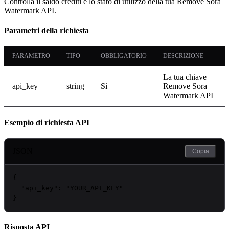
Controlla il saldo crediti e lo stato di utilizzo della tua Remove Sora
Watermark API.
Parametri della richiesta
PARAMETRO
TIPO
OBBLIGATORIO
DESCRIZIONE
La tua chiave
api_key
string
Sì
Remove Sora
Watermark API
Esempio di richiesta API
JSON
Copia
{

"api_key"
: 
"
YOUR_API_KEY
"
}
Risposta API