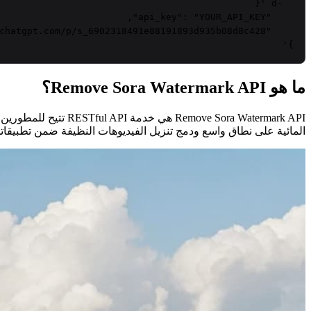
  -d 
YOUR_API_KEY
    "api_key": "
}'
ما هو Remove Sora Watermark API؟
المائية على نطاق واسع ودمج تنزيل الفيديوهات النظيفة ضمن تطبيقات