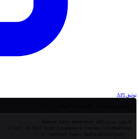
توثيق API
واجهة برمجة إزالة علامة Sora المائية — cURL
# طلب خدمة Remove Sora Watermark API
curl
"Content-Type: application/json"
  -H 