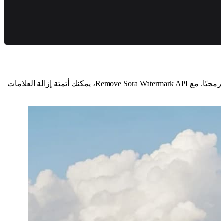
Remove Sora Watermark API هي خدمة RESTful API تتيح للمطورين إزالة العلامات المائية من فيديوهات Sora التي تم إنشاؤها بواسطة AI برمجيًا. مع Remove Sora Watermark API، يمكنك أتمتة إزالة العلامات