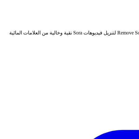
تقدم Remove Sora Watermark API للمطورين طريقة سهلة لإزالة العلامات المائية من فيديوهات Sora AI برمجيًا. استخدم Remove Sora Watermark API لتنزيل فيديوهات Sora نقية وخالية من العلامات المائية