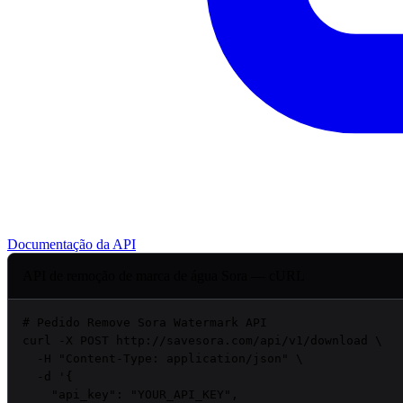
Documentação da API
API de remoção de marca de água Sora — cURL
# Pedido Remove Sora Watermark API
curl
 -X POST http://savesora.com/api/v1/download \

  -H 
"Content-Type: application/json"
 \

  -d 
'{

    "api_key": "
YOUR_API_KEY
",
