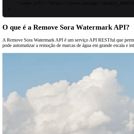
    "video_url": "https://sora.chatgpt.com/p/s_6902318491e88191893d935b08d8c428"

}'
O que é a Remove Sora Watermark API?
A Remove Sora Watermark API é um serviço API RESTful que permit
pode automatizar a remoção de marcas de água em grande escala e inte