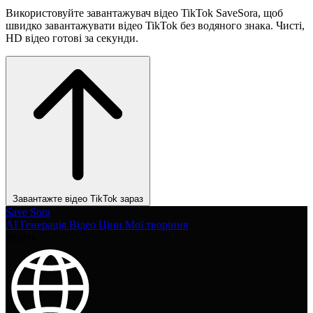
Використовуйте завантажувач відео TikTok SaveSora, щоб
швидко завантажувати відео TikTok без водяного знака. Чисті,
HD відео готові за секунди.
Завантажте відео TikTok зараз
Save Sora
AI Генерація Відео
Ціни
Мої творіння
Увійти