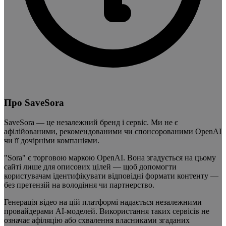
Про SaveSora
SaveSora — це незалежний бренд і сервіс. Ми не є
афілійованими, рекомендованими чи спонсорованими OpenAI
чи її дочірніми компаніями.
"Sora" є торговою маркою OpenAI. Вона згадується на цьому
сайті лише для описових цілей — щоб допомогти
користувачам ідентифікувати відповідні формати контенту —
без претензій на володіння чи партнерство.
Генерація відео на цій платформі надається незалежними
провайдерами AI-моделей. Використання таких сервісів не
означає афіляцію або схвалення власниками згаданих