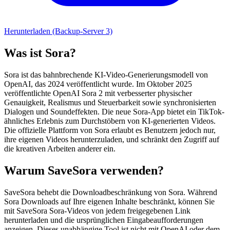
Herunterladen (Backup-Server 3)
Was ist Sora?
Sora ist das bahnbrechende KI-Video-Generierungsmodell von
OpenAI, das 2024 veröffentlicht wurde. Im Oktober 2025
veröffentlichte OpenAI Sora 2 mit verbesserter physischer
Genauigkeit, Realismus und Steuerbarkeit sowie synchronisierten
Dialogen und Soundeffekten. Die neue Sora-App bietet ein TikTok-
ähnliches Erlebnis zum Durchstöbern von KI-generierten Videos.
Die offizielle Plattform von Sora erlaubt es Benutzern jedoch nur,
ihre eigenen Videos herunterzuladen, und schränkt den Zugriff auf
die kreativen Arbeiten anderer ein.
Warum SaveSora verwenden?
SaveSora behebt die Downloadbeschränkung von Sora. Während
Sora Downloads auf Ihre eigenen Inhalte beschränkt, können Sie
mit SaveSora Sora-Videos von jedem freigegebenen Link
herunterladen und die ursprünglichen Eingabeaufforderungen
anzeigen. Dieses unabhängige Tool ist nicht mit OpenAI oder dem