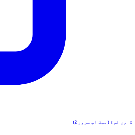
ڈاؤن لوڈ (بیک اپ سرور 2)