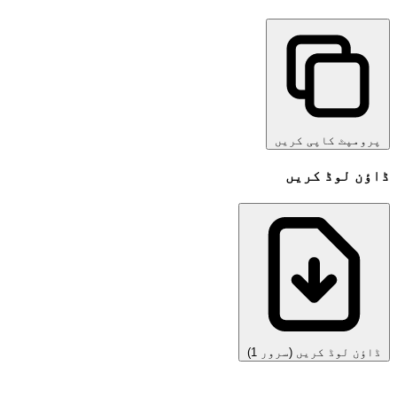
پرومپٹ کاپی کریں
ڈاؤن لوڈ کریں
ڈاؤن لوڈ کریں (سرور 1)