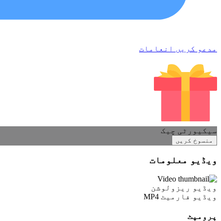
مدعو کریں انعامات
سیکیورٹی چیک
منسوخ کریں
ویڈیو معلومات
ویڈیو ریزولوشن
ویڈیو فارمیٹ
MP4
پرومپٹ