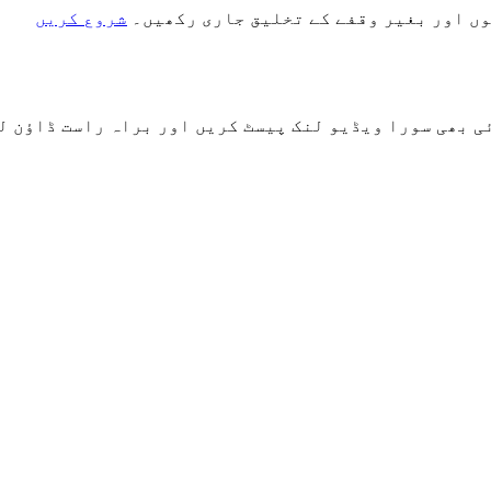
شروع کریں
ں۔ کوئی بھی سورا ویڈیو لنک پیسٹ کریں اور براہ راست ڈاؤ