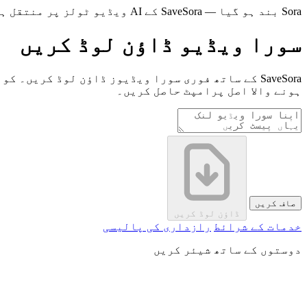
Sora بند ہو گیا — SaveSora کے AI ویڈیو ٹولز پر منتقل ہوں اور بغیر وقفے کے تخلیق جاری رکھیں۔
سورا ویڈیو ڈاؤن لوڈ کریں
SaveSora کے ساتھ فوری سورا ویڈیوز ڈاؤن لوڈ کری
ہونے والا اصل پرامپٹ حاصل کریں۔
صاف کریں
ڈاؤن لوڈ کریں
خدمات کے شرائط
رازداری کی پالیسی
دوستوں کے ساتھ شیئر کریں