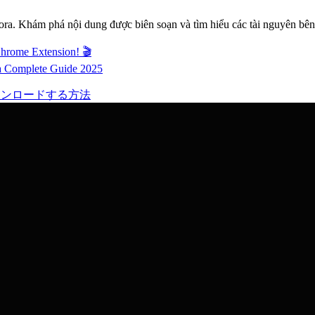
ora. Khám phá nội dung được biên soạn và tìm hiểu các tài nguyên bên
rome Extension! 🎬
a Complete Guide 2025
ダウンロードする方法