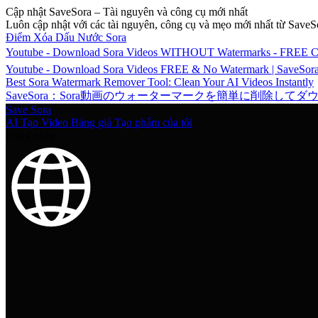
Cập nhật SaveSora – Tài nguyên và công cụ mới nhất
Luôn cập nhật với các tài nguyên, công cụ và mẹo mới nhất từ SaveS
Điểm Xóa Dấu Nước Sora
Youtube - Download Sora Videos WITHOUT Watermarks - FREE Ch
Youtube - Download Sora Videos FREE & No Watermark | SaveSor
Best Sora Watermark Remover Tool: Clean Your AI Videos Instantly
SaveSora：Sora動画のウォーターマークを簡単に削除して
Save Sora
AI Tạo Video
Bảng giá
Tạo phẩm của tôi
Đăng nhập