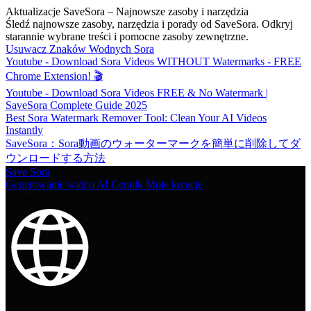
Aktualizacje SaveSora – Najnowsze zasoby i narzędzia
Śledź najnowsze zasoby, narzędzia i porady od SaveSora. Odkryj
starannie wybrane treści i pomocne zasoby zewnętrzne.
Usuwacz Znaków Wodnych Sora
Youtube - Download Sora Videos WITHOUT Watermarks - FREE
Chrome Extension! 🎬
Youtube - Download Sora Videos FREE & No Watermark |
SaveSora Complete Guide 2025
Best Sora Watermark Remover Tool: Clean Your AI Videos
Instantly
SaveSora：Sora動画のウォーターマークを簡単に削除してダ
ウンロードする方法
Save Sora
Generowanie wideo AI
Cennik
Moje kreacje
Zaloguj się