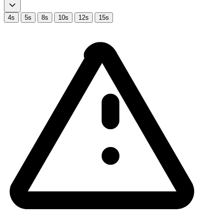
4s
5s
8s
10s
12s
15s