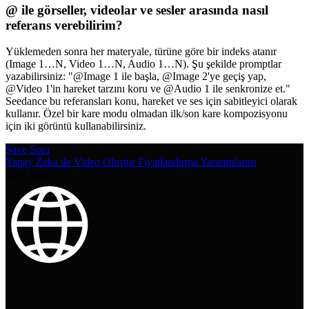
@ ile görseller, videolar ve sesler arasında nasıl
referans verebilirim?
Yüklemeden sonra her materyale, türüne göre bir indeks atanır
(Image 1…N, Video 1…N, Audio 1…N). Şu şekilde promptlar
yazabilirsiniz: "@Image 1 ile başla, @Image 2'ye geçiş yap,
@Video 1'in hareket tarzını koru ve @Audio 1 ile senkronize et."
Seedance bu referansları konu, hareket ve ses için sabitleyici olarak
kullanır. Özel bir kare modu olmadan ilk/son kare kompozisyonu
için iki görüntü kullanabilirsiniz.
Save Sora
Yapay Zeka ile Video Oluştur
Fiyatlandırma
Yaratımlarım
Giriş Yap