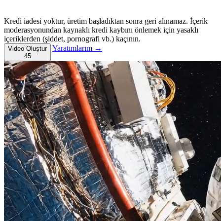
Kredi iadesi yoktur, üretim başladıktan sonra geri alınamaz. İçerik
moderasyonundan kaynaklı kredi kaybını önlemek için yasaklı
içeriklerden (şiddet, pornografi vb.) kaçının.
Yaratımlarım →
Video Oluştur
45