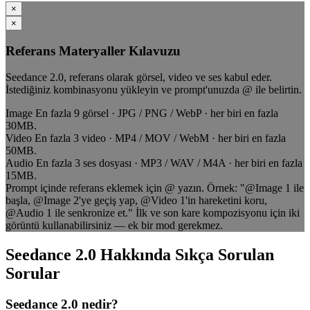
×
×
Referans Materyaller Kılavuzu
Seedance 2.0, referans olarak görsel, video ve ses kabul eder.
İstediğiniz kombinasyonu yükleyin ve prompt'unuzda @ ile belirtin.
Image
En fazla 9 görsel · JPG / PNG / WebP · her biri en fazla
30MB.
Video
En fazla 3 video · MP4 / MOV / WebM · her biri en fazla
50MB.
Audio
En fazla 3 ses dosyası · MP3 / WAV / M4A · her biri en fazla
15MB.
Prompt içinde referans eklemek için @ yazın. Örnek: "@Image 1 ile
başla, @Image 2'ye geçiş yap, @Video 1'in hareketini koru,
@Audio 1 ile senkronize et." İlk ve son kare kompozisyonu için iki
görüntü kullanabilirsiniz — ek bir mod gerekmez.
Seedance 2.0 Hakkında Sıkça Sorulan
Sorular
Seedance 2.0 nedir?