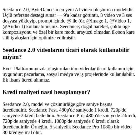
Seedance 2.0, ByteDance'in en yeni AI video oluşturma modelidir.
Üçlü referans desteği sunar — 9'a kadar görüntü, 3 video ve 3 ses
dosyası yükleyip, prompt içinde @ ile (ör. @Image 1, @Video 1,
@Audio 1) kullanabilirsiniz. Seedance, doğal hareket, çoklu öge
kompozisyonu ve özel bir kare modu arayüzü olmadan ilk/son kare
stili iş akışları için optimize edilmiştir.
Seedance 2.0 videolarını ticari olarak kullanabilir
miyim?
Evet. Platformumuzda oluşturulan tüm videolar ticari kullanım için
uygundur; pazarlama, sosyal medya ve iş projelerinde kullanılabilir.
Ek lisans ücreti alınmaz.
Kredi maliyeti nasıl hesaplanıyor?
Seedance 2.0, model ve çözünürlüğe göre saniye başına
ücretlendirir. Seedance Fast, 480p'de saniyede 1 kredi, 720p'de
saniyede 2 kredi bedellidir. Seedance Pro, 480p'de saniyede 2 kredi,
720p'de saniyede 4 kredi, 1080p'de saniyede 6 kredi olarak
ücretlendirilir. Örneğin, 5 saniyelik Seedance Pro 1080p bir video
30 krediye mal olur.