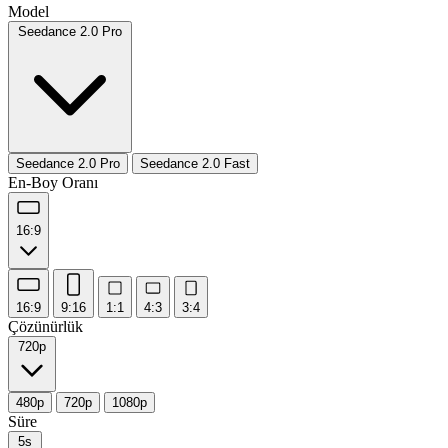
Model
Seedance 2.0 Pro
Seedance 2.0 Pro
Seedance 2.0 Fast
En-Boy Oranı
16:9
16:9
9:16
1:1
4:3
3:4
Çözünürlük
720p
480p
720p
1080p
Süre
5s