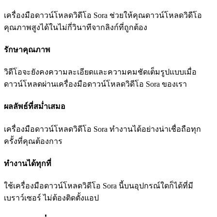
เครื่องมือดาวน์โหลดวิดีโอ Sora ช่วยให้คุณดาวน์โหลดวิดีโอ
คุณภาพสูงได้ในไม่กี่วินาทีจากลิงก์ที่ถูกต้อง
รักษาคุณภาพ
วิดีโอจะยังคงความละเอียดและความคมชัดเต็มรูปแบบเมื่อ
ดาวน์โหลดผ่านเครื่องมือดาวน์โหลดวิดีโอ Sora ของเรา
ผลลัพธ์ที่สม่ำเสมอ
เครื่องมือดาวน์โหลดวิดีโอ Sora ทำงานได้อย่างน่าเชื่อถือทุก
ครั้งที่คุณต้องการ
ทำงานได้ทุกที่
ใช้เครื่องมือดาวน์โหลดวิดีโอ Sora นี้บนอุปกรณ์ใดก็ได้ที่มี
เบราว์เซอร์ ไม่ต้องติดตั้งแอป