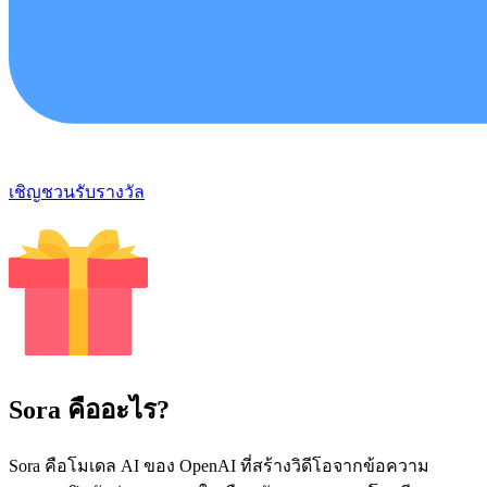
เชิญชวนรับรางวัล
Sora คืออะไร?
Sora คือโมเดล AI ของ OpenAI ที่สร้างวิดีโอจากข้อความ