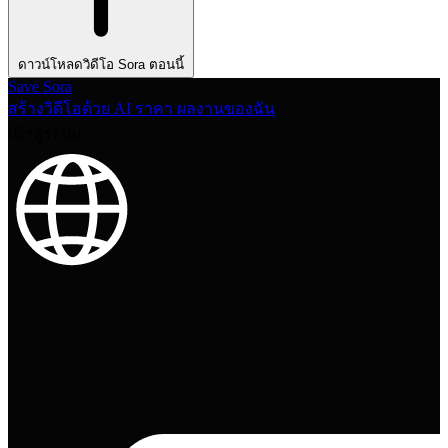
ดาวน์โหลดวิดีโอ Sora ตอนนี้
Save Sora
สร้างวิดีโอด้วย AI
ราคา
ผลงานของฉัน
เข้าสู่ระบบ