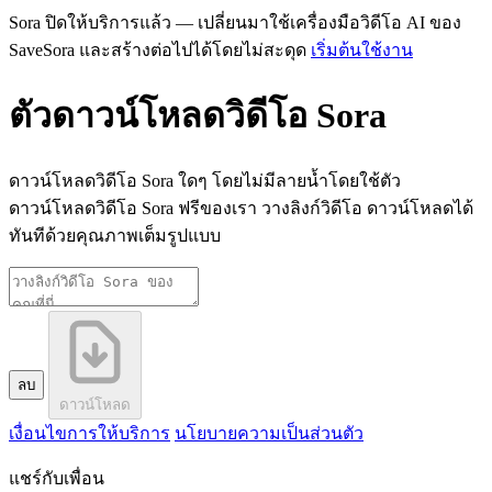
Sora ปิดให้บริการแล้ว — เปลี่ยนมาใช้เครื่องมือวิดีโอ AI ของ
SaveSora และสร้างต่อไปได้โดยไม่สะดุด
เริ่มต้นใช้งาน
ตัวดาวน์โหลดวิดีโอ Sora
ดาวน์โหลดวิดีโอ Sora ใดๆ โดยไม่มีลายน้ำโดยใช้ตัว
ดาวน์โหลดวิดีโอ Sora ฟรีของเรา วางลิงก์วิดีโอ ดาวน์โหลดได้
ทันทีด้วยคุณภาพเต็มรูปแบบ
ลบ
ดาวน์โหลด
เงื่อนไขการให้บริการ
นโยบายความเป็นส่วนตัว
แชร์กับเพื่อน