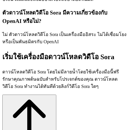
ตัวดาวน์โหลดวิดีโอ Sora มีความเกี่ยวข้องกับ
OpenAI หรือไม่?
ไม่ ตัวดาวน์โหลดวิดีโอ Sora เป็นเครื่องมืออิสระ ไม่ได้เชื่อมโยง
หรือเป็นพันธมิตรกับ OpenAI
เริ่มใช้เครื่องมือดาวน์โหลดวิดีโอ Sora
ดาวน์โหลดวิดีโอ Sora โดยไม่มีลายน้ำโดยใช้เครื่องมือนี้ฟรี
รักษาคุณภาพต้นฉบับสำหรับโปรเจกต์ของคุณ ดาวน์โหลด
วิดีโอ Sora ทำงานได้ทันทีด้วยลิงก์วิดีโอ Sora ใดๆ