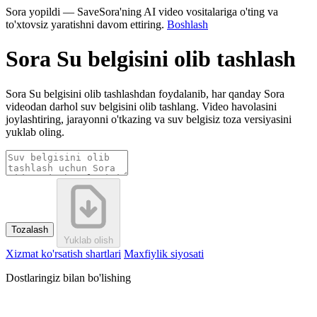
Sora yopildi — SaveSora'ning AI video vositalariga o'ting va
to'xtovsiz yaratishni davom ettiring.
Boshlash
Sora Su belgisini olib tashlash
Sora Su belgisini olib tashlashdan foydalanib, har qanday Sora
videodan darhol suv belgisini olib tashlang. Video havolasini
joylashtiring, jarayonni o'tkazing va suv belgisiz toza versiyasini
yuklab oling.
Tozalash
Yuklab olish
Xizmat ko'rsatish shartlari
Maxfiylik siyosati
Dostlaringiz bilan bo'lishing