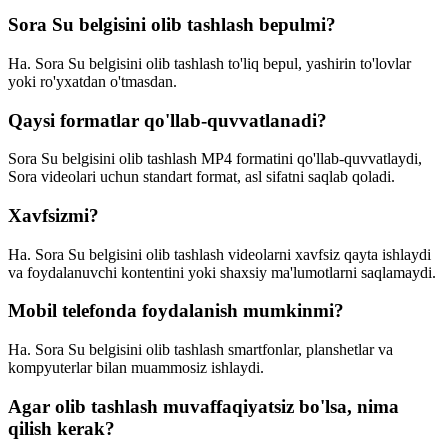
Sora Su belgisini olib tashlash bepulmi?
Ha. Sora Su belgisini olib tashlash to'liq bepul, yashirin to'lovlar
yoki ro'yxatdan o'tmasdan.
Qaysi formatlar qo'llab-quvvatlanadi?
Sora Su belgisini olib tashlash MP4 formatini qo'llab-quvvatlaydi,
Sora videolari uchun standart format, asl sifatni saqlab qoladi.
Xavfsizmi?
Ha. Sora Su belgisini olib tashlash videolarni xavfsiz qayta ishlaydi
va foydalanuvchi kontentini yoki shaxsiy ma'lumotlarni saqlamaydi.
Mobil telefonda foydalanish mumkinmi?
Ha. Sora Su belgisini olib tashlash smartfonlar, planshetlar va
kompyuterlar bilan muammosiz ishlaydi.
Agar olib tashlash muvaffaqiyatsiz bo'lsa, nima
qilish kerak?