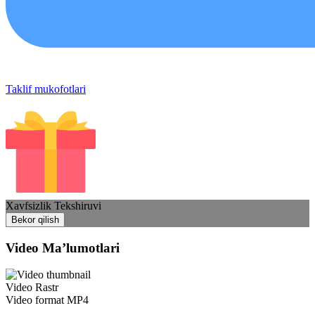
Taklif mukofotlari
Xavfsizlik Tekshiruvi
Bekor qilish
Video Ma’lumotlari
Video Rastr
Video format
MP4