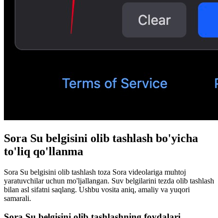
Sora Su belgisini olib tashlash bo'yicha
to'liq qo'llanma
Sora Su belgisini olib tashlash toza Sora videolariga muhtoj
yaratuvchilar uchun mo'ljallangan. Suv belgilarini tezda olib tashlash
bilan asl sifatni saqlang. Ushbu vosita aniq, amaliy va yuqori
samarali.
Sora Su belgisini olib tashlashning foydalari