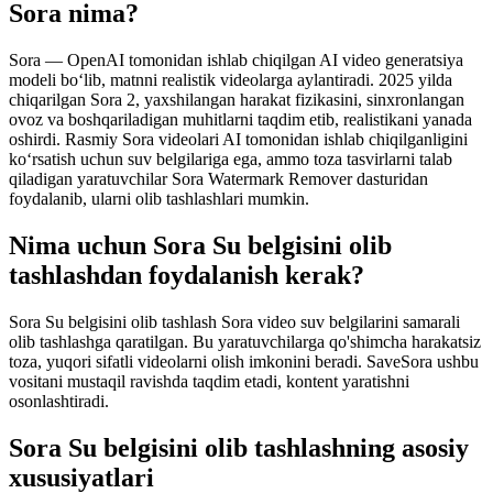
Sora nima?
Sora — OpenAI tomonidan ishlab chiqilgan AI video generatsiya
modeli bo‘lib, matnni realistik videolarga aylantiradi. 2025 yilda
chiqarilgan Sora 2, yaxshilangan harakat fizikasini, sinxronlangan
ovoz va boshqariladigan muhitlarni taqdim etib, realistikani yanada
oshirdi. Rasmiy Sora videolari AI tomonidan ishlab chiqilganligini
ko‘rsatish uchun suv belgilariga ega, ammo toza tasvirlarni talab
qiladigan yaratuvchilar Sora Watermark Remover dasturidan
foydalanib, ularni olib tashlashlari mumkin.
Nima uchun Sora Su belgisini olib
tashlashdan foydalanish kerak?
Sora Su belgisini olib tashlash Sora video suv belgilarini samarali
olib tashlashga qaratilgan. Bu yaratuvchilarga qo'shimcha harakatsiz
toza, yuqori sifatli videolarni olish imkonini beradi. SaveSora ushbu
vositani mustaqil ravishda taqdim etadi, kontent yaratishni
osonlashtiradi.
Sora Su belgisini olib tashlashning asosiy
xususiyatlari