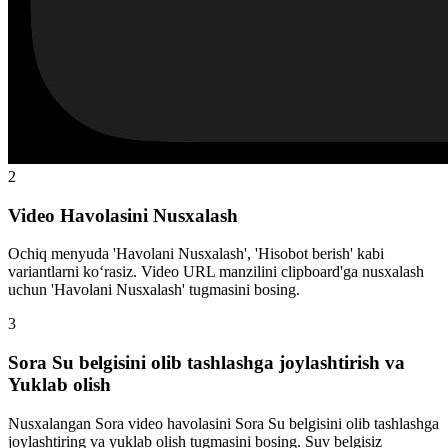
2
Video Havolasini Nusxalash
Ochiq menyuda 'Havolani Nusxalash', 'Hisobot berish' kabi
variantlarni ko‘rasiz. Video URL manzilini clipboard'ga nusxalash
uchun 'Havolani Nusxalash' tugmasini bosing.
3
Sora Su belgisini olib tashlashga joylashtirish va
Yuklab olish
Nusxalangan Sora video havolasini Sora Su belgisini olib tashlashga
joylashtiring va yuklab olish tugmasini bosing. Suv belgisiz