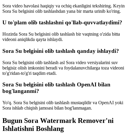
Sora video havolasi haqiqiy va ochiq ekanligini tekshiring. Keyin
Sora Su belgisini olib tashlashdan yana bir marta urinib ko'ring.
U to'plam olib tashlashni qo'llab-quvvatlaydimi?
Hozirda Sora Su belgisini olib tashlash bir vaqtning o'zida bitta
videoni aniqlikda qayta ishlaydi.
Sora Su belgisini olib tashlash qanday ishlaydi?
Sora Su belgisini olib tashlash asl Sora video versiyalarini suv
belgisiz olish imkonini beradi va foydalanuvchilarga toza videoni
to'g'ridan-to'g'ri taqdim etadi.
Sora Su belgisini olib tashlash OpenAI bilan
bog'langanmi?
Yo'q. Sora Su belgisini olib tashlash mustaqildir va OpenAI yoki
Sora ishlab chiqish jamoasi bilan bog'lanmagan.
Bugun Sora Watermark Remover'ni
Ishlatishni Boshlang