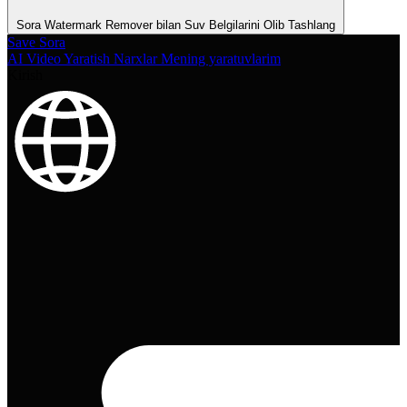
Sora Watermark Remover bilan Suv Belgilarini Olib Tashlang
Save Sora
AI Video Yaratish
Narxlar
Mening yaratuvlarim
Kirish