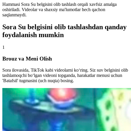
Hammasi Sora Su belgisini olib tashlash orqali xavfsiz amalga
oshiriladi. Videolar va shaxsiy ma'lumotlar hech qachon
saqlanmaydi.
Sora Su belgisini olib tashlashdan qanday
foydalanish mumkin
1
Brouz va Meni Olish
Sora ilovasida, TikTok kabi videolarni ko‘ring. Siz suv belgisini olib
tashlamoqchi bo‘lgan videoni topganda, harakatlar menusi uchun
'Batafsil' tugmasini (uch nuqta) bosing.