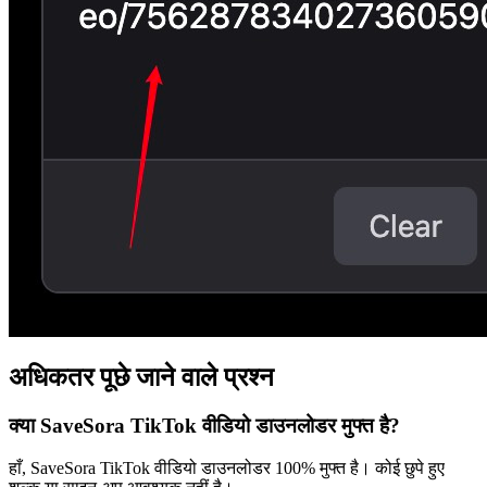
अधिकतर पूछे जाने वाले प्रश्न
क्या SaveSora TikTok वीडियो डाउनलोडर मुफ्त है?
हाँ, SaveSora TikTok वीडियो डाउनलोडर 100% मुफ्त है। कोई छुपे हुए