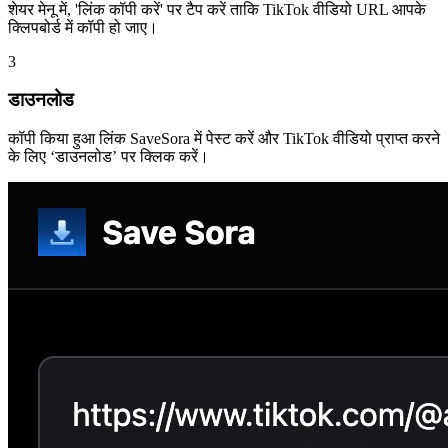
शेयर मेनू में, 'लिंक कॉपी करें' पर टैप करें ताकि TikTok वीडियो URL आपके
क्लिपबोर्ड में कॉपी हो जाए।
3
डाउनलोड
कॉपी किया हुआ लिंक SaveSora में पेस्ट करें और TikTok वीडियो प्राप्त करने
के लिए ‘डाउनलोड’ पर क्लिक करें।