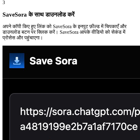
3
SaveSora के साथ डाउनलोड करें
अपने कॉपी किए हुए लिंक को SaveSora के इनपुट फ़ील्ड में चिपकाएँ और
डाउनलोड बटन पर क्लिक करें। SaveSora आपके वीडियो को सेकंड में
प्रोसेस और पहुंचाएगा।