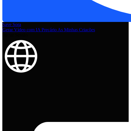
Save Sora
Gerar Vídeo com IA
Preçário
As Minhas Criações
Iniciar Sessão